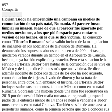
857
Compartir
Florian Tudor ha emprendido una campaña en medios de
comunicación de su país natal, Rumania. Al parecer busca
limpiar su imagen, luego de que al parecer fue ignorado por
medios mexicanos, a los que pidió espacio para contar su
versión de los hechos, en la que se dice víctima.
El conocido
como "
Tiburón Rumano
" se ha valido incluso de la manipulación
de imágenes en los noticiarios de televisión de Rumania. Ha
denunciado los supuestos abusos contra cerca de 200 turistas que
quedaron varados durante un tiempo en el Aeropuerto de Cancún,
hecho que ya ha sido explicado y resuelto. Pero esta situación le ha
servido a
Florian Tudor
para hablar de la corrupción que se vive en
México y de la que dice él no es más que una víctima. Se dice
además inocente de todos los delitos de los que ha sido acusado,
como clonación de tarjetas, lavado de dinero y hasta trata de
personas, entre otros. Sin embargo el historial de
Florian Tudor
incluye escabrosos momentos, tanto en México como en su natal
Rumania. Sobresale una historia donde una niña fue secuestrada en
2015 por órdenes del líder mafia rumana, en represalia porque el
padre de la entonces menor de 14 años se negó a venderle a Tudor
unos terrenos en su natal Craiova. También se sabe de amenazas a
periodistas rumanos, como la primera persona que dio a conocer sus