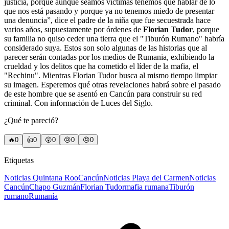
justicia, porque aunque seamos víctimas tenemos que hablar de lo
que nos está pasando y porque ya no tenemos miedo de presentar
una denuncia”, dice el padre de la niña que fue secuestrada hace
varios años, supuestamente por órdenes de
Florian Tudor
, porque
su familia no quiso ceder una tierra que el "Tiburón Rumano" habría
considerado suya. Estos son solo algunas de las historias que al
parecer serán contadas por los medios de Rumania, exhibiendo la
crueldad y los delitos que ha cometido el líder de la mafia, el
"Rechinu". Mientras Florian Tudor busca al mismo tiempo limpiar
su imagen. Esperemos qué otras revelaciones habrá sobre el pasado
de este hombre que se asentó en Cancún para construir su red
criminal. Con información de Luces del Siglo.
¿Qué te pareció?
🔥
0
👍
0
😲
0
😢
0
😠
0
Etiquetas
Noticias Quintana Roo
Cancún
Noticias Playa del Carmen
Noticias
Cancún
Chapo Guzmán
Florian Tudor
mafia rumana
Tiburón
rumano
Rumanía