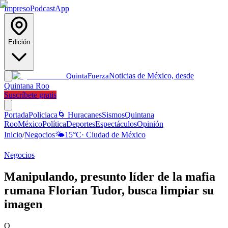
Impreso
Podcast
App
Edición
Noticias de México, desde
Quinta
Fuerza
Quintana Roo
Suscríbete gratis
Portada
Policiaca
🌀 Huracanes
Sismos
Quintana
Roo
México
Política
Deportes
Espectáculos
Opinión
Inicio
/
Negocios
🌤️
15
°C
·
Ciudad de México
Negocios
Manipulando, presunto líder de la mafia
rumana Florian Tudor, busca limpiar su
imagen
Q