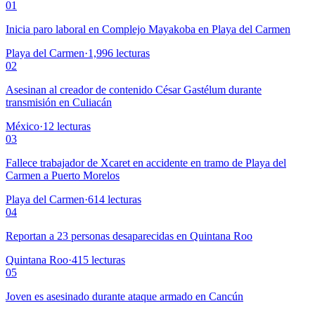
01
Inicia paro laboral en Complejo Mayakoba en Playa del Carmen
Playa del Carmen
·
1,996
lecturas
02
Asesinan al creador de contenido César Gastélum durante
transmisión en Culiacán
México
·
12
lecturas
03
Fallece trabajador de Xcaret en accidente en tramo de Playa del
Carmen a Puerto Morelos
Playa del Carmen
·
614
lecturas
04
Reportan a 23 personas desaparecidas en Quintana Roo
Quintana Roo
·
415
lecturas
05
Joven es asesinado durante ataque armado en Cancún