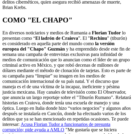
delitos cibernéticos, quien asegura recibió amenazas de muerte,
Brian Krebs.
COMO "EL CHAPO"
En diversos noticiarios y medios de Rumania a
Florian Tudor
lo
presentan como “
El ladrón de Craiova
”. El "
Rechinu
" (tiburón)
es considerado en aquella parte del mundo como
la versión
europea del "Chapo" Guzmán
y ha emprendido desde este fin de
semana una campaña de entrevistas exclusivas para infinidad de
medios de comunicación que lo anuncian como el líder de un grupo
criminal activo en México, y que robó decenas de millones de
dólares mediante el método de clonación de tarjetas. Esto es parte de
su campaña para “limpiar” su imagen en los medios de
comunicación internacional de su país natal. Y el discurso que
maneja es el de una víctima de la incapaz, ineficiente y pésima
justicia mexicana. Hay canales de televisión como El Observador,
que anuncia un largo reportaje sobre el "Tiburón Rumano". Relatará
historias en Craiova, donde tenía una escuela de manejo y una
óptica. Luego en Italia donde hizo “varios negocios” y algunos años
después se instalaría en Cancún, donde ha efectuado varios de los
delitos que ya se han mencionado en repetidas ocasiones. Te puede
interesar:
Acusa Florian Tudor a funcionarios de presunta
corrupción; pide ayuda a AMLO
"Me gustaría que se hiciera