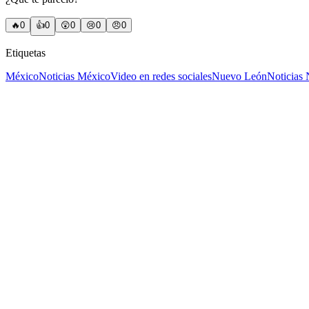
🔥
0
👍
0
😲
0
😢
0
😠
0
Etiquetas
México
Noticias México
Video en redes sociales
Nuevo León
Noticias