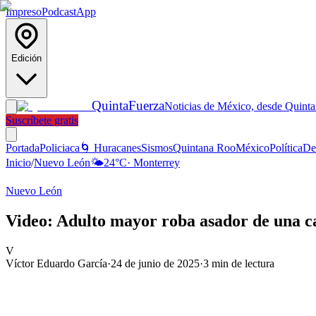
Impreso
Podcast
App
Edición
Quinta
Fuerza
Noticias de México, desde Quint
Suscríbete gratis
Portada
Policiaca
🌀 Huracanes
Sismos
Quintana Roo
México
Política
De
Inicio
/
Nuevo León
🌤️
24
°C
·
Monterrey
Nuevo León
Video: Adulto mayor roba asador de una 
V
Víctor Eduardo García
·
24 de junio de 2025
·
3
min de lectura