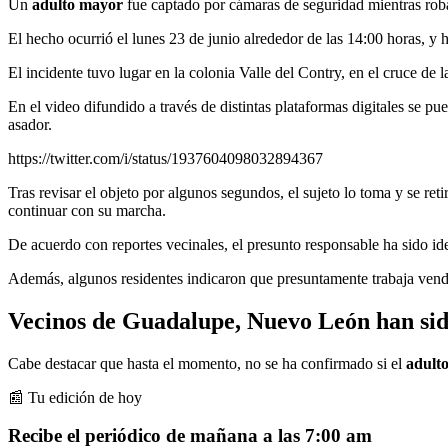
Un
adulto mayor
fue captado por cámaras de seguridad mientras rob
El hecho ocurrió el lunes 23 de junio alrededor de las 14:00 horas, y h
El incidente tuvo lugar en la colonia Valle del Contry, en el cruce de 
En el video difundido a través de distintas plataformas digitales se pu
asador.
https://twitter.com/i/status/1937604098032894367
Tras revisar el objeto por algunos segundos, el sujeto lo toma y se r
continuar con su marcha.
De acuerdo con reportes vecinales, el presunto responsable ha sido id
Además, algunos residentes indicaron que presuntamente trabaja ven
Vecinos de Guadalupe, Nuevo León han sid
Cabe destacar que hasta el momento, no se ha confirmado si el
adult
📰 Tu edición de hoy
Recibe el periódico de mañana a las 7:00 am