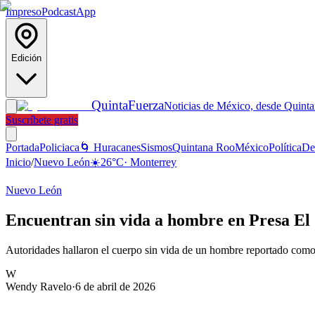
Impreso
Podcast
App
Edición
Quinta
Fuerza
Noticias de México, desde Quint
Suscríbete gratis
Portada
Policiaca
🌀 Huracanes
Sismos
Quintana Roo
México
Política
De
Inicio
/
Nuevo León
☀️
26
°C
·
Monterrey
Nuevo León
Encuentran sin vida a hombre en Presa El
Autoridades hallaron el cuerpo sin vida de un hombre reportado como
W
Wendy Ravelo
·
6 de abril de 2026