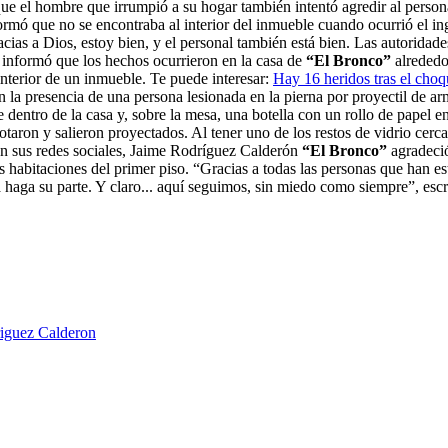
e el hombre que irrumpió a su hogar también intentó agredir al personal 
formó que no se encontraba al interior del inmueble cuando ocurrió el 
cias a Dios, estoy bien, y el personal también está bien. Las autoridade
 informó que los hechos ocurrieron en la casa de
“El Bronco”
alrededo
interior de un inmueble. Te puede interesar:
Hay 16 heridos tras el cho
n la presencia de una persona lesionada en la pierna por proyectil de ar
 dentro de la casa y, sobre la mesa, una botella con un rollo de papel e
otaron y salieron proyectados. Al tener uno de los restos de vidrio cerca
 En sus redes sociales, Jaime Rodríguez Calderón
“El Bronco”
agradeció
habitaciones del primer piso. “Gracias a todas las personas que han e
 haga su parte. Y claro... aquí seguimos, sin miedo como siempre”, esc
iguez Calderon