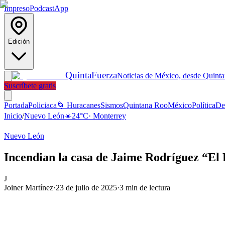
Impreso
Podcast
App
Edición
Quinta
Fuerza
Noticias de México, desde Quint
Suscríbete gratis
Portada
Policiaca
🌀 Huracanes
Sismos
Quintana Roo
México
Política
De
Inicio
/
Nuevo León
☀️
24
°C
·
Monterrey
Nuevo León
Incendian la casa de Jaime Rodríguez “El
J
Joiner Martínez
·
23 de julio de 2025
·
3
min de lectura