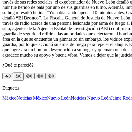
través de sus redes sociales, el exgobernador de Nuevo León detalló qu
huir fue herido de bala por uno de sus guardias en turno. Además, in
su hogar resultó herida. “Yo había salido apenas 10 minutos antes. Gra
detalló
“El Bronco”
. La Fiscalía General de Justicia de Nuevo León,
través de radio acerca de una persona lesionada por arma de fuego al 
sitio, agentes de la Agencia Estatal de Investigación (AEI) confirmaro
guardia de seguridad refirió a las autoridades que detectaron al hombre
área en la que se encuentra un gimnasio; sin embargo, los vidrios expl
guardia, por lo que accionó su arma de fuego para repeler el ataque.
que ingresara un hombre desconocido a su hogar y quemara una de las 
agradece mucho su apoyo y buena vibra. Vamos a dejar que la justicia
¿Qué te pareció?
🔥
0
👍
0
😲
0
😢
0
😠
0
Etiquetas
México
Noticias México
Nuevo León
Noticias Nuevo León
Jaime Rodr