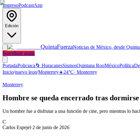
Impreso
Podcast
App
Edición
Quinta
Fuerza
Noticias de México, desde Quint
Suscríbete gratis
Portada
Policiaca
🌀 Huracanes
Sismos
Quintana Roo
México
Política
De
Inicio
/
nuevo leon
/
Monterrey
☀️
24
°C
·
Monterrey
Monterrey
Hombre se queda encerrado tras dormirse 
Un hombre fue a disfrutar a una función de cine, pero mientras lo hac
C
Carlos Espejel
·
2 de junio de 2026