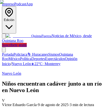
Impreso
Podcast
App
Edición
Noticias de México, desde
Quinta
Fuerza
Quintana Roo
Suscríbete gratis
Portada
Policiaca
🌀 Huracanes
Sismos
Quintana
Roo
México
Política
Deportes
Espectáculos
Opinión
Inicio
/
Nuevo León
☀️
22
°C
·
Monterrey
Nuevo León
Niños encuentran cadáver junto a un río
en Nuevo León
V
Víctor Eduardo García
·
9 de agosto de 2025
·
3
min de lectura