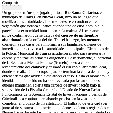
Compartir
Un grupo de
niños
que jugaba junto al
Río Santa Catarina
, en el
municipio de
Juárez
, en
Nuevo León,
hizo un hallazgo que
movilizó a las autoridades. Los
menores
se escondían entre la
vegetación que bordea el cauce cuando uno de ellos notó lo que
parecía una extremidad humana entre la maleza. Al acercarse, los
niños
confirmaron que se trataba del
cuerpo de un hombre
abandonado
en la orilla del río. Tras el hallazgo, los
menores
corrieron a sus casas para informar a sus familiares, quienes de
inmediato dieron aviso a las autoridades municipales. Elementos de
la Policía Municipal de
Juárez
acudieron al sitio para asegurar la
escena y realizar las primeras diligencias. Posteriormente, el personal
de la Secretaría Médica Forense (Semefo) llevó a cabo el
levantamiento del
cadáver
y trasladó el
cuerpo
al anfiteatro local,
donde se realizará la necropsia para determinar la causa de muerte y
obtener datos que ayuden a esclarecer el caso. Hasta el momento, la
identidad del fallecido no ha sido revelada por las autoridades,
quienes mantienen abierta una carpeta de investigación bajo la
supervisión de la Fiscalía General del Estado de
Nuevo León
.
Funcionarios de la Agencia Estatal de Investigaciones y peritos de
Criminalística continúan recabando pruebas en la zona para
completar el proceso de investigación. El hallazgo de este
cadáver
junto al río se suma a una serie de incidentes violentos registrados en
Nuevo León
durante los primeros días de agosto, que han alertado a