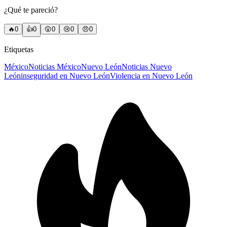
¿Qué te pareció?
🔥
0
👍
0
😲
0
😢
0
😠
0
Etiquetas
México
Noticias México
Nuevo León
Noticias Nuevo
León
inseguridad en Nuevo León
Violencia en Nuevo León