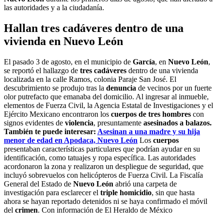
las autoridades y a la ciudadanía.
Hallan tres cadáveres dentro de una
vivienda en Nuevo León
El pasado 3 de agosto, en el municipio de
García
, en
Nuevo León
,
se reportó el hallazgo de
tres cadáveres
dentro de una vivienda
localizada en la calle Ramos, colonia Paraje San José. El
descubrimiento se produjo tras la
denuncia
de vecinos por un fuerte
olor putrefacto que emanaba del domicilio. Al ingresar al inmueble,
elementos de Fuerza Civil, la Agencia Estatal de Investigaciones y el
Ejército Mexicano encontraron los
cuerpos de tres hombres
con
signos evidentes de
violencia
, presuntamente
asesinados a balazos.
También te puede interesar:
Asesinan a una madre y su hija
menor de edad en Apodaca, Nuevo León
Los
cuerpos
presentaban características particulares que podrían ayudar en su
identificación, como tatuajes y ropa específica. Las autoridades
acordonaron la zona y realizaron un despliegue de seguridad, que
incluyó sobrevuelos con helicópteros de Fuerza Civil. La Fiscalía
General del Estado de
Nuevo León
abrió una carpeta de
investigación para esclarecer el
triple homicidio
, sin que hasta
ahora se hayan reportado detenidos ni se haya confirmado el móvil
del
crimen
. Con información de El Heraldo de México