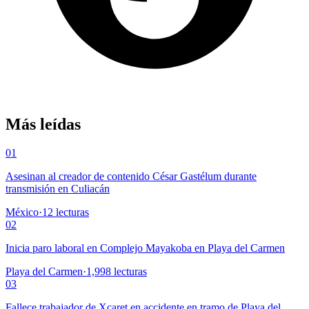
Más leídas
01
Asesinan al creador de contenido César Gastélum durante
transmisión en Culiacán
México
·
12
lecturas
02
Inicia paro laboral en Complejo Mayakoba en Playa del Carmen
Playa del Carmen
·
1,998
lecturas
03
Fallece trabajador de Xcaret en accidente en tramo de Playa del