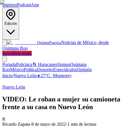
Impreso
Podcast
App
Edición
Noticias de México, desde
Quinta
Fuerza
Quintana Roo
Suscríbete gratis
Portada
Policiaca
🌀 Huracanes
Sismos
Quintana
Roo
México
Política
Deportes
Espectáculos
Opinión
Inicio
/
Nuevo León
☀️
27
°C
·
Monterrey
Nuevo León
VIDEO: Le roban a mujer su camioneta
frente a su casa en Nuevo León
R
Ricardo Zapata
·
8 de mayo de 2022
·
1
min de lectura