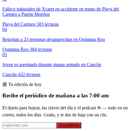
Fallece trabajador de Xcaret en accidente en tramo de Playa del
Carmen a Puerto Morelos
Playa del Carmen
·
583
lecturas
04
Reportan a 23 personas desaparecidas en Quintana Roo
Quintana Roo
·
384
lecturas
05
Joven es asesinado durante ataque armado en Cancún
Cancún
·
432
lecturas
📰 Tu edición de hoy
Recibe el periódico de mañana a las 7:00 am
El diario para hojear, las claves del día y el podcast ☕ — todo en un
correo, todos los días. Gratis, y te das de baja con un clic.
Suscribirme