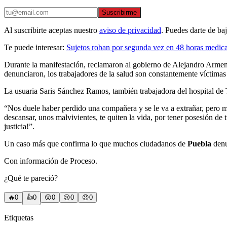
Suscribirme
Al suscribirte aceptas nuestro
aviso de privacidad
. Puedes darte de ba
Te puede interesar:
Sujetos roban por segunda vez en 48 horas medi
Durante la manifestación, reclamaron al gobierno de Alejandro Armenta
denunciaron, los trabajadores de la salud son constantemente víctimas
La usuaria Saris Sánchez Ramos, también trabajadora del hospital de
“Nos duele haber perdido una compañera y se le va a extrañar, pero má
descansar, unos malvivientes, te quiten la vida, por tener posesión d
justicia!”.
Un caso más que confirma lo que muchos ciudadanos de
Puebla
denun
Con información de Proceso.
¿Qué te pareció?
🔥
0
👍
0
😲
0
😢
0
😠
0
Etiquetas