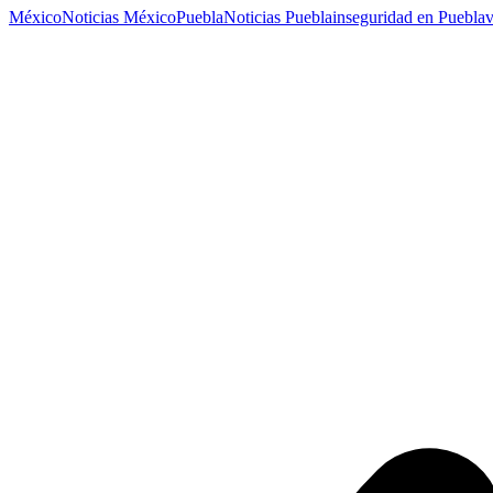
México
Noticias México
Puebla
Noticias Puebla
inseguridad en Puebla
v