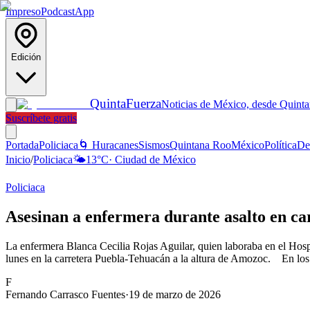
Impreso
Podcast
App
Edición
Quinta
Fuerza
Noticias de México, desde Quint
Suscríbete gratis
Portada
Policiaca
🌀 Huracanes
Sismos
Quintana Roo
México
Política
De
Inicio
/
Policiaca
🌤️
13
°C
·
Ciudad de México
Policiaca
Asesinan a enfermera durante asalto en ca
La enfermera Blanca Cecilia Rojas Aguilar, quien laboraba en el Hospi
lunes en la carretera Puebla-Tehuacán a la altura de Amozoc. En los
F
Fernando Carrasco Fuentes
·
19 de marzo de 2026