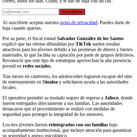
correo, todos los días. Gratis, y te das de baja con un clic.
Suscribirme
Al suscribirte aceptas nuestro
aviso de privacidad
. Puedes darte de
baja cuando quieras.
Por su parte, el fiscal estatal
Salvador González de los Santos
explicó que las ofertas difundidas por
TikTok
suelen resultar
atractivas para los jóvenes debido a las promesas de dinero y bienes
materiales, lo que facilita su captación por parte de grupos delictivos.
Reconoció que este tipo de estrategias aprovechan la alta presencia
juvenil en
redes sociales.
Tras meses en cautiverio, los adolescentes lograron escapar del sitio
de entrenamiento en
Sinaloa
y solicitaron ayuda a las autoridades
locales.
El operativo permitió su traslado seguro de regreso a
Jalisco
, donde
fueron entregados directamente a sus familias. Las autoridades
destacaron que el procedimiento se realizó con medidas de
seguridad para proteger la integridad de los menores.
Los tres jóvenes fueron
reintegrados con sus familias
bajo
acompañamiento institucional, que incluye atención para garantizar
su seguridad y apoyo psicológico.