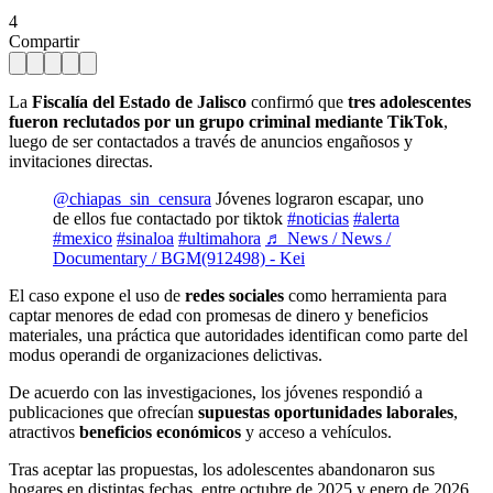
4
Compartir
La
Fiscalía del Estado de Jalisco
confirmó que
tres adolescentes
fueron reclutados por un grupo criminal mediante TikTok
,
luego de ser contactados a través de anuncios engañosos y
invitaciones directas.
@chiapas_sin_censura
Jóvenes lograron escapar, uno
de ellos fue contactado por tiktok
#noticias
#alerta
#mexico
#sinaloa
#ultimahora
♬ News / News /
Documentary / BGM(912498) - Kei
El caso expone el uso de
redes sociales
como herramienta para
captar menores de edad con promesas de dinero y beneficios
materiales, una práctica que autoridades identifican como parte del
modus operandi de organizaciones delictivas.
De acuerdo con las investigaciones, los jóvenes respondió a
publicaciones que ofrecían
supuestas oportunidades laborales
,
atractivos
beneficios económicos
y acceso a vehículos.
Tras aceptar las propuestas, los adolescentes abandonaron sus
hogares en distintas fechas, entre octubre de 2025 y enero de 2026,