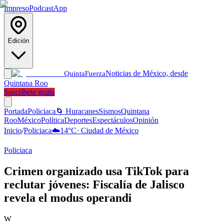
Impreso
Podcast
App
Edición
Noticias de México, desde
Quinta
Fuerza
Quintana Roo
Suscríbete gratis
Portada
Policiaca
🌀 Huracanes
Sismos
Quintana
Roo
México
Política
Deportes
Espectáculos
Opinión
Inicio
/
Policiaca
☁️
14
°C
·
Ciudad de México
Policiaca
Crimen organizado usa TikTok para
reclutar jóvenes: Fiscalía de Jalisco
revela el modus operandi
W