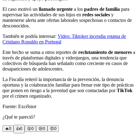
El caso motivó un
llamado urgente
a los
padres de familia
para
supervisar las actividades de sus hijos en
redes sociales
y
mantenerse alerta ante ofertas laborales sospechosas o contactos de
desconocidos.
También te podría interesar:
Video: Tiktoker incendia estatua de
Cristiano Ronaldo en Portugal
Este hecho se suma a otros reportes de
reclutamiento de menores
a
través de plataformas digitales y videojuegos, una tendencia que
colectivos de búsqueda han señalado como creciente en casos de
desapariciones de adolescentes.
La Fiscalía reiteró la importancia de la prevención, la denuncia
oportuna y la colaboración familiar para frenar este tipo de prácticas
que ponen en riesgo a la juventud que son contactadas por
TikTok
por el crimen organizado.
Fuente: Excélsior
¿Qué te pareció?
🔥
0
👍
0
😲
0
😢
0
😠
0