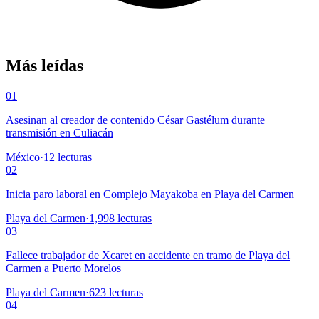
Más leídas
01
Asesinan al creador de contenido César Gastélum durante
transmisión en Culiacán
México
·
12
lecturas
02
Inicia paro laboral en Complejo Mayakoba en Playa del Carmen
Playa del Carmen
·
1,998
lecturas
03
Fallece trabajador de Xcaret en accidente en tramo de Playa del
Carmen a Puerto Morelos
Playa del Carmen
·
623
lecturas
04