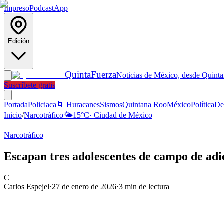
Impreso
Podcast
App
Edición
Quinta
Fuerza
Noticias de México, desde Quint
Suscríbete gratis
Portada
Policiaca
🌀 Huracanes
Sismos
Quintana Roo
México
Política
De
Inicio
/
Narcotráfico
🌤️
15
°C
·
Ciudad de México
Narcotráfico
Escapan tres adolescentes de campo de adie
C
Carlos Espejel
·
27 de enero de 2026
·
3
min de lectura