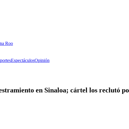
ana Roo
portes
Espectáculos
Opinión
stramiento en Sinaloa; cártel los reclutó p