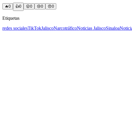
🔥
0
👍
0
😲
0
😢
0
😠
0
Etiquetas
redes sociales
TikTok
Jalisco
Narcotráfico
Noticias Jalisco
Sinaloa
Notici