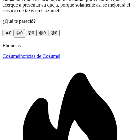
acerque a presentar su queja, porque solamente así se mejorará el
servicio de taxis en Cozumel.
¿Qué te pareció?
🔥
0
👍
0
😲
0
😢
0
😠
0
Etiquetas
Cozumel
noticias de Cozumel