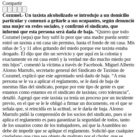
Compartir
Cozumel.- Un taxista alcoholizado se introdujo a un domicilio
particular y comenzó a gritarle a sus ocupantes, según denunció
una mujer en redes sociales, y confirmó el sindicato, que
informó que esta persona será dada de baja.
“Quiero que todo
Cozumel (sepa) que hoy sufrí lo peor que una madre pueda sentir:
entró un taxista a mi casa sin permiso, hasta el fondo de mi casa. Mis
niñas de 5 y 11 años gritando del miedo porque ese taxista estaba
drogado. Él dijo que dio un servicio y que aquí en la colonia y
exactamente en mi casa entró y la verdad me dio mucho miedo por
mis hijos”, comentó la víctima a través de Facebook. Miguel Alberto
Alonso Marrufo, secretario general del Sindicato de Taxistas de
Cozumel, explicó que este agremiado será dado de baja. “A esta
persona se le va a aplicar el reglamento, se le dará de baja de
nuestras filas del sindicato, porque por este tipo de gente es que
estamos como estamos en el sindicato de taxistas; cero tolerancia”,
detalló. Agregó que este taxista ya tenía un proceso por un incidente
previo, en el que se le le obligó a firmar un documento, en el que se
señala que, si reincidía en la actitud, se le daría de baja. Alonso
Marrufo pidió la comprensión de los socios del sindicato, pues si se
aplica el reglamento es para garantizar la seguridad de todos, tanto
de los usuarios como de los trabajadores, así que la Asamblea no
debe de impedir que se aplique el reglamento. Solicitó que cualquier
ciudadano que crea sea objeto de maltrato por el chofer, que se