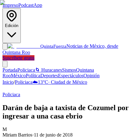
Impreso
Podcast
App
Edición
Noticias de México, desde
Quinta
Fuerza
Quintana Roo
Suscríbete gratis
Portada
Policiaca
🌀 Huracanes
Sismos
Quintana
Roo
México
Política
Deportes
Espectáculos
Opinión
Inicio
/
Policiaca
☁️
13
°C
·
Ciudad de México
Policiaca
Darán de baja a taxista de Cozumel por
ingresar a una casa ebrio
M
Miriam Barrios
·
11 de junio de 2018