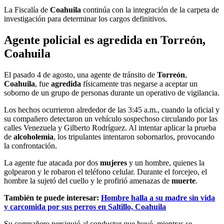
La Fiscalía de
Coahuila
continúa con la integración de la carpeta de
investigación para determinar los cargos definitivos.
Agente policial es agredida en Torreón,
Coahuila
El pasado 4 de agosto, una agente de tránsito de
Torreón
,
Coahuila
, fue
agredida
físicamente tras negarse a aceptar un
soborno de un grupo de personas durante un operativo de vigilancia.
Los hechos ocurrieron alrededor de las 3:45 a.m., cuando la oficial y
su compañero detectaron un vehículo sospechoso circulando por las
calles Venezuela y Gilberto Rodríguez. Al intentar aplicar la prueba
de
alcoholemia
, los tripulantes intentaron sobornarlos, provocando
la confrontación.
La agente fue atacada por dos
mujeres
y un hombre, quienes la
golpearon y le robaron el teléfono celular. Durante el forcejeo, el
hombre la sujetó del cuello y le profirió amenazas de
muerte
.
También te puede interesar:
Hombre halla a su madre sin vida
y carcomida por sus perros en Saltillo, Coahuila
Su compañero persiguió al conductor que huyó, mientras se