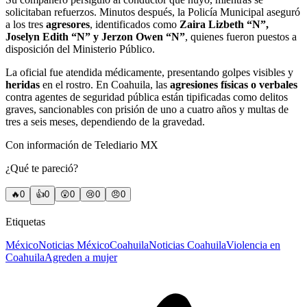
solicitaban refuerzos. Minutos después, la Policía Municipal aseguró
a los tres
agresores
, identificados como
Zaira Lizbeth “N”,
Joselyn Edith “N” y Jerzon Owen “N”
, quienes fueron puestos a
disposición del Ministerio Público.
La oficial fue atendida médicamente, presentando golpes visibles y
heridas
en el rostro. En Coahuila, las
agresiones físicas o verbales
contra agentes de seguridad pública están tipificadas como delitos
graves, sancionables con prisión de uno a cuatro años y multas de
tres a seis meses, dependiendo de la gravedad.
Con información de Telediario MX
¿Qué te pareció?
🔥
0
👍
0
😲
0
😢
0
😠
0
Etiquetas
México
Noticias México
Coahuila
Noticias Coahuila
Violencia en
Coahuila
Agreden a mujer