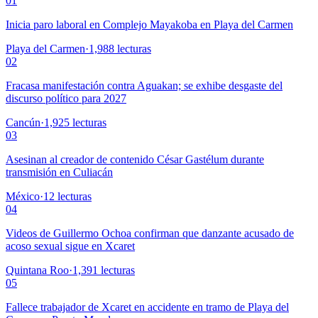
01
Inicia paro laboral en Complejo Mayakoba en Playa del Carmen
Playa del Carmen
·
1,988
lecturas
02
Fracasa manifestación contra Aguakan; se exhibe desgaste del
discurso político para 2027
Cancún
·
1,925
lecturas
03
Asesinan al creador de contenido César Gastélum durante
transmisión en Culiacán
México
·
12
lecturas
04
Videos de Guillermo Ochoa confirman que danzante acusado de
acoso sexual sigue en Xcaret
Quintana Roo
·
1,391
lecturas
05
Fallece trabajador de Xcaret en accidente en tramo de Playa del