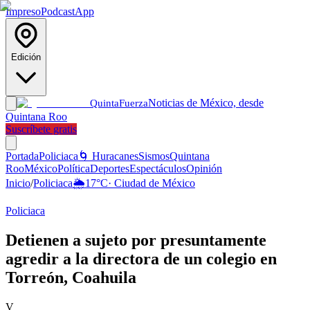
Impreso
Podcast
App
Edición
Noticias de México, desde
Quinta
Fuerza
Quintana Roo
Suscríbete gratis
Portada
Policiaca
🌀 Huracanes
Sismos
Quintana
Roo
México
Política
Deportes
Espectáculos
Opinión
Inicio
/
Policiaca
🌦️
17
°C
·
Ciudad de México
Policiaca
Detienen a sujeto por presuntamente
agredir a la directora de un colegio en
Torreón, Coahuila
V