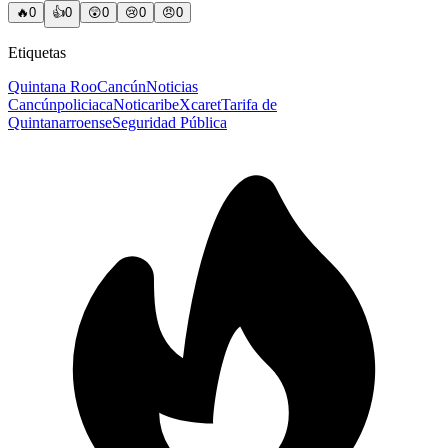
🔥
0
👍
0
😲
0
😢
0
😠
0
Etiquetas
Quintana Roo
Cancún
Noticias
Cancún
policiaca
Noticaribe
Xcaret
Tarifa de
Quintanarroense
Seguridad Pública