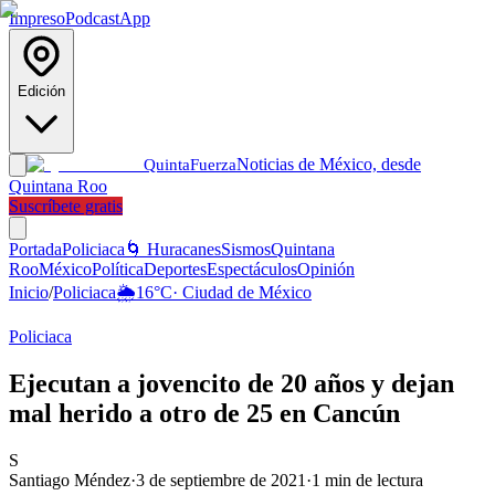
Impreso
Podcast
App
Edición
Noticias de México, desde
Quinta
Fuerza
Quintana Roo
Suscríbete gratis
Portada
Policiaca
🌀 Huracanes
Sismos
Quintana
Roo
México
Política
Deportes
Espectáculos
Opinión
Inicio
/
Policiaca
🌦️
16
°C
·
Ciudad de México
Policiaca
Ejecutan a jovencito de 20 años y dejan
mal herido a otro de 25 en Cancún
S
Santiago Méndez
·
3 de septiembre de 2021
·
1
min de lectura