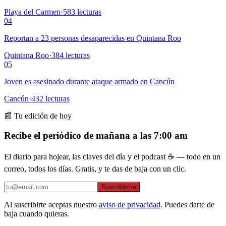
Playa del Carmen
·
583
lecturas
04
Reportan a 23 personas desaparecidas en Quintana Roo
Quintana Roo
·
384
lecturas
05
Joven es asesinado durante ataque armado en Cancún
Cancún
·
432
lecturas
📰 Tu edición de hoy
Recibe el periódico de mañana a las 7:00 am
El diario para hojear, las claves del día y el podcast ☕ — todo en un
correo, todos los días. Gratis, y te das de baja con un clic.
Suscribirme
Al suscribirte aceptas nuestro
aviso de privacidad
. Puedes darte de
baja cuando quieras.