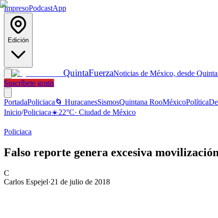
Impreso
Podcast
App
Edición
Quinta
Fuerza
Noticias de México, desde Quint
Suscríbete gratis
Portada
Policiaca
🌀 Huracanes
Sismos
Quintana Roo
México
Política
De
Inicio
/
Policiaca
☀️
22
°C
·
Ciudad de México
Policiaca
Falso reporte genera excesiva movilizació
C
Carlos Espejel
·
21 de julio de 2018