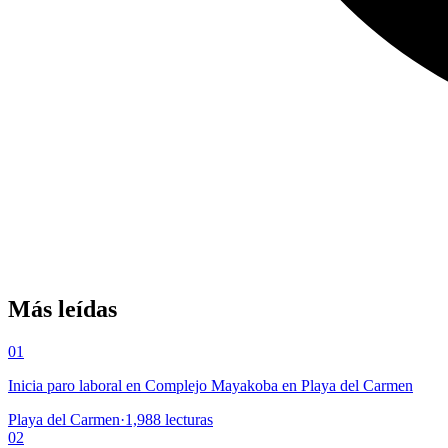
Más leídas
01
Inicia paro laboral en Complejo Mayakoba en Playa del Carmen
Playa del Carmen
·
1,988
lecturas
02