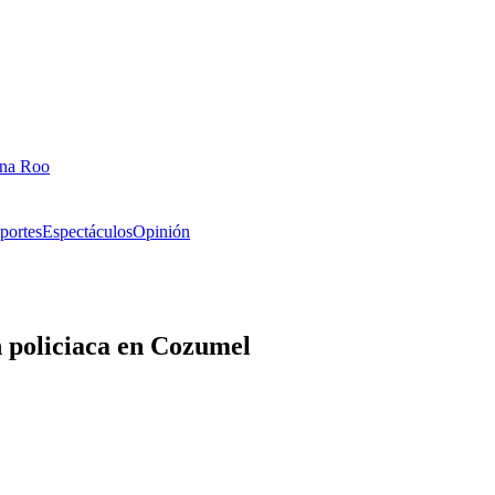
ana Roo
portes
Espectáculos
Opinión
n policiaca en Cozumel