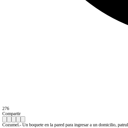
276
Compartir
Cozumel.- Un boquete en la pared para ingresar a un domicilio, patrulla