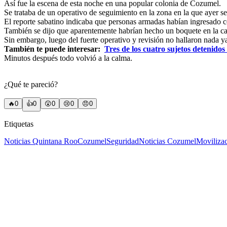
Así fue la escena de esta noche en una popular colonia de Cozumel.
Se trataba de un operativo de seguimiento en la zona en la que ayer se
El reporte sabatino indicaba que personas armadas habían ingresado c
También se dijo que aparentemente habrían hecho un boquete en la ca
Sin embargo, luego del fuerte operativo y revisión no hallaron nada ya 
También te puede interesar:
Tres de los cuatro sujetos detenido
Minutos después todo volvió a la calma.
¿Qué te pareció?
🔥
0
👍
0
😲
0
😢
0
😠
0
Etiquetas
Noticias Quintana Roo
Cozumel
Seguridad
Noticias Cozumel
Movilizac