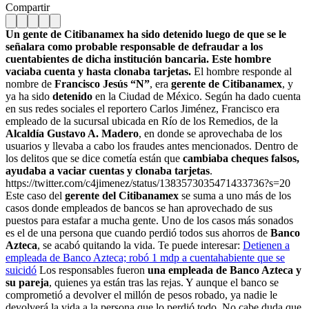
Compartir
Un gente de Citibanamex ha sido detenido luego de que se le
señalara como probable responsable de defraudar a los
cuentabientes de dicha institución bancaria. Este hombre
vaciaba cuenta y hasta clonaba tarjetas.
El hombre responde al
nombre de
Francisco Jesús “N”
, era
gerente de Citibanamex
, y
ya ha sido
detenido
en la Ciudad de México. Según ha dado cuenta
en sus redes sociales el reportero Carlos Jiménez, Francisco era
empleado de la sucursal ubicada en Río de los Remedios, de la
Alcaldía Gustavo A. Madero
, en donde se aprovechaba de los
usuarios y llevaba a cabo los fraudes antes mencionados. Dentro de
los delitos que se dice cometía están que
cambiaba cheques falsos,
ayudaba a vaciar cuentas y clonaba tarjetas
.
https://twitter.com/c4jimenez/status/1383573035471433736?s=20
Este caso del
gerente del Citibanamex
se suma a uno más de los
casos donde empleados de bancos se han aprovechado de sus
puestos para estafar a mucha gente. Uno de los casos más sonados
es el de una persona que cuando perdió todos sus ahorros de
Banco
Azteca
, se acabó quitando la vida. Te puede interesar:
Detienen a
empleada de Banco Azteca; robó 1 mdp a cuentahabiente que se
suicidó
Los responsables fueron
una empleada de Banco Azteca y
su pareja
, quienes ya están tras las rejas. Y aunque el banco se
comprometió a devolver el millón de pesos robado, ya nadie le
devolverá la vida a la persona que lo perdió todo. No cabe duda que