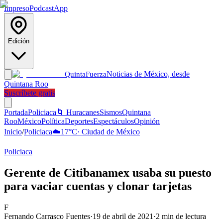
Impreso
Podcast
App
Edición
Noticias de México, desde
Quinta
Fuerza
Quintana Roo
Suscríbete gratis
Portada
Policiaca
🌀 Huracanes
Sismos
Quintana
Roo
México
Política
Deportes
Espectáculos
Opinión
Inicio
/
Policiaca
☁️
17
°C
·
Ciudad de México
Policiaca
Gerente de Citibanamex usaba su puesto
para vaciar cuentas y clonar tarjetas
F
Fernando Carrasco Fuentes
·
19 de abril de 2021
·
2
min de lectura