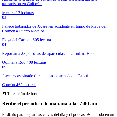
transmisión en Culiacán
México
·
12
lecturas
03
Fallece trabajador de Xcaret en accidente en tramo de Playa del
Carmen a Puerto Morelos
Playa del Carmen
·
605
lecturas
04
Reportan a 23 personas desaparecidas en Quintana Roo
Quintana Roo
·
408
lecturas
05
Joven es asesinado durante ataque armado en Cancún
Cancún
·
462
lecturas
📰 Tu edición de hoy
Recibe el periódico de mañana a las 7:00 am
El diario para hojear, las claves del día y el podcast ☕ — todo en un