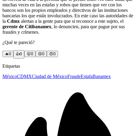
muchas veces en las estafas y robos que tienen que ver con los
bancos son los propios empleados y directivos de las instituciones
bancarias los que están involucrados. En este caso las autoridades de
la
Cdmx
alertan a la gente para que si reconoce a este sujeto, el
gerente de Citibanamex
, lo denuncien, para que pague por sus
fraudes y crímenes.
¿Qué te pareció?
🔥
0
👍
0
😲
0
😢
0
😠
0
Etiquetas
México
CDMX
Ciudad de México
Fraude
Estafa
Banamex