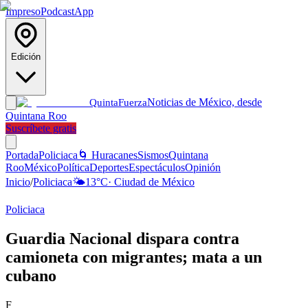
Impreso
Podcast
App
Edición
Noticias de México, desde
Quinta
Fuerza
Quintana Roo
Suscríbete gratis
Portada
Policiaca
🌀 Huracanes
Sismos
Quintana
Roo
México
Política
Deportes
Espectáculos
Opinión
Inicio
/
Policiaca
🌤️
13
°C
·
Ciudad de México
Policiaca
Guardia Nacional dispara contra
camioneta con migrantes; mata a un
cubano
F