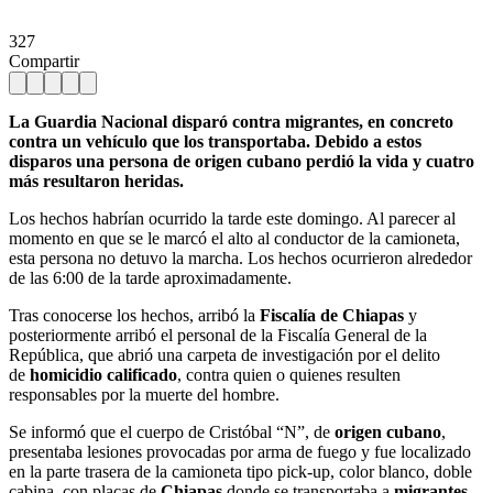
327
Compartir
La Guardia Nacional
disparó contra migrantes, en concreto
contra un vehículo que los transportaba. Debido a estos
disparos una persona de origen cubano perdió la vida y cuatro
más resultaron heridas.
Los hechos habrían ocurrido la tarde este domingo. Al parecer al
momento en que se le marcó el alto al conductor de la camioneta,
esta persona no detuvo la marcha. Los hechos ocurrieron alrededor
de las 6:00 de la tarde aproximadamente.
Tras conocerse los hechos, arribó la
Fiscalía de Chiapas
y
posteriormente arribó el personal de la Fiscalía General de la
República, que abrió una carpeta de investigación por el delito
de
homicidio calificado
, contra quien o quienes resulten
responsables por la muerte del hombre.
Se informó que el cuerpo de Cristóbal “N”, de
origen cubano
,
presentaba lesiones provocadas por arma de fuego y fue localizado
en la parte trasera de la camioneta tipo pick-up, color blanco, doble
cabina, con placas de
Chiapas
donde se transportaba a
migrantes
.