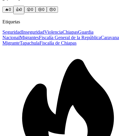
🔥
0
👍
0
😲
0
😢
0
😠
0
Etiquetas
Seguridad
Inseguridad
Violencia
Chiapas
Guardia
Nacional
Migrantes
Fiscalía General de la República
Caravana
Migrante
Tapachula
Fiscalía de Chiapas