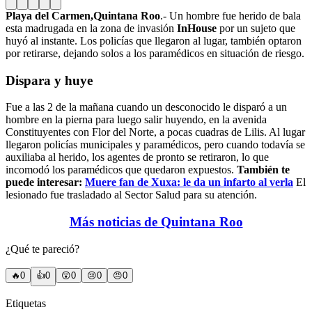
Playa del Carmen,Quintana Roo
.- Un hombre fue herido de bala
esta madrugada en la zona de invasión
InHouse
por un sujeto que
huyó al instante. Los policías que llegaron al lugar, también optaron
por retirarse, dejando solos a los paramédicos en situación de riesgo.
Dispara y huye
Fue a las 2 de la mañana cuando un desconocido le disparó a un
hombre en la pierna para luego salir huyendo, en la avenida
Constituyentes con Flor del Norte, a pocas cuadras de Lilis. Al lugar
llegaron policías municipales y paramédicos, pero cuando todavía se
auxiliaba al herido, los agentes de pronto se retiraron, lo que
incomodó los paramédicos que quedaron expuestos.
También te
puede interesar:
Muere fan de Xuxa: le da un infarto al verla
El
lesionado fue trasladado al Sector Salud para su atención.
Más noticias de Quintana Roo
¿Qué te pareció?
🔥
0
👍
0
😲
0
😢
0
😠
0
Etiquetas