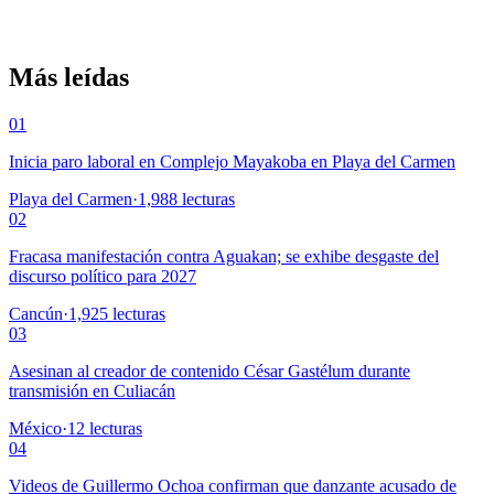
Más leídas
01
Inicia paro laboral en Complejo Mayakoba en Playa del Carmen
Playa del Carmen
·
1,988
lecturas
02
Fracasa manifestación contra Aguakan; se exhibe desgaste del
discurso político para 2027
Cancún
·
1,925
lecturas
03
Asesinan al creador de contenido César Gastélum durante
transmisión en Culiacán
México
·
12
lecturas
04
Videos de Guillermo Ochoa confirman que danzante acusado de