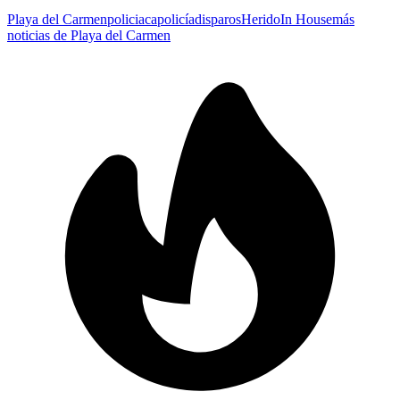
Playa del Carmen
policiaca
policía
disparos
Herido
In House
más
noticias de Playa del Carmen