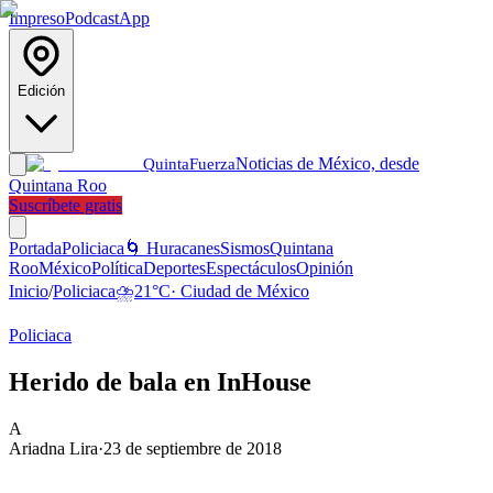
Impreso
Podcast
App
Edición
Noticias de México, desde
Quinta
Fuerza
Quintana Roo
Suscríbete gratis
Portada
Policiaca
🌀 Huracanes
Sismos
Quintana
Roo
México
Política
Deportes
Espectáculos
Opinión
Inicio
/
Policiaca
⛈️
21
°C
·
Ciudad de México
Policiaca
Herido de bala en InHouse
A
Ariadna Lira
·
23 de septiembre de 2018