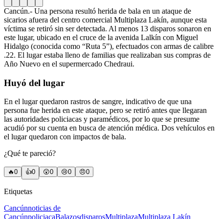
Cancún.- Una persona resultó herida de bala en un ataque de
sicarios afuera del centro comercial Multiplaza Lakín, aunque esta
víctima se retiró sin ser detectada. Al menos 13 disparos sonaron en
este lugar, ubicado en el cruce de la avenida Lalkín con Miguel
Hidalgo (conocida como “Ruta 5”), efectuados con armas de calibre
.22. El lugar estaba lleno de familias que realizaban sus compras de
Año Nuevo en el supermercado Chedraui.
Huyó del lugar
En el lugar quedaron rastros de sangre, indicativo de que una
persona fue herida en este ataque, pero se retiró antes que llegaran
las autoridades policiacas y paramédicos, por lo que se presume
acudió por su cuenta en busca de atención médica. Dos vehículos en
el lugar quedaron con impactos de bala.
¿Qué te pareció?
🔥
0
👍
0
😲
0
😢
0
😠
0
Etiquetas
Cancún
noticias de
Cancún
policiaca
Balazos
disparos
Multiplaza
Multiplaza Lakín