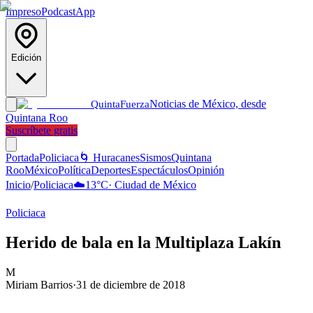
Impreso
Podcast
App
Edición
Noticias de México, desde
Quinta
Fuerza
Quintana Roo
Suscríbete gratis
Portada
Policiaca
🌀 Huracanes
Sismos
Quintana
Roo
México
Política
Deportes
Espectáculos
Opinión
Inicio
/
Policiaca
☁️
13
°C
·
Ciudad de México
Policiaca
Herido de bala en la Multiplaza Lakín
M
Miriam Barrios
·
31 de diciembre de 2018