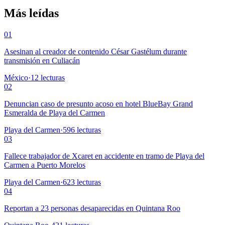
Más leídas
01
Asesinan al creador de contenido César Gastélum durante
transmisión en Culiacán
México
·
12
lecturas
02
Denuncian caso de presunto acoso en hotel BlueBay Grand
Esmeralda de Playa del Carmen
Playa del Carmen
·
596
lecturas
03
Fallece trabajador de Xcaret en accidente en tramo de Playa del
Carmen a Puerto Morelos
Playa del Carmen
·
623
lecturas
04
Reportan a 23 personas desaparecidas en Quintana Roo