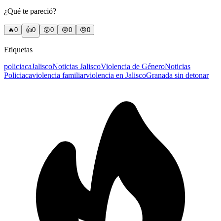
¿Qué te pareció?
🔥
0
👍
0
😲
0
😢
0
😠
0
Etiquetas
policiaca
Jalisco
Noticias Jalisco
Violencia de Género
Noticias
Policiaca
violencia familiar
violencia en Jalisco
Granada sin detonar