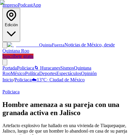
Impreso
Podcast
App
Edición
Noticias de México, desde
Quinta
Fuerza
Quintana Roo
Suscríbete gratis
Portada
Policiaca
🌀 Huracanes
Sismos
Quintana
Roo
México
Política
Deportes
Espectáculos
Opinión
Inicio
/
Policiaca
☁️
13
°C
·
Ciudad de México
Policiaca
Hombre amenaza a su pareja con una
granada activa en Jalisco
Artefacto explosivo fue hallado en una vivienda de Tlaquepaque,
Jalisco, luego de que un hombre lo abandonó en casa de su pareja