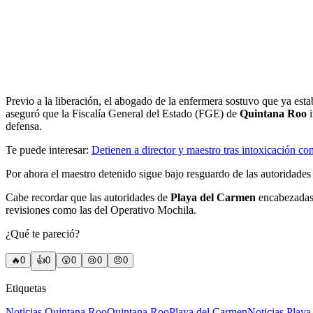
Previo a la liberación, el abogado de la enfermera sostuvo que ya esta
aseguró que la Fiscalía General del Estado (FGE) de
Quintana Roo
i
defensa.
Te puede interesar:
Detienen a director y maestro tras intoxicación c
Por ahora el maestro detenido sigue bajo resguardo de las autoridades 
Cabe recordar que las autoridades de
Playa del Carmen
encabezada
revisiones como las del Operativo Mochila.
¿Qué te pareció?
🔥
0
👍
0
😲
0
😢
0
😠
0
Etiquetas
Noticias Quintana Roo
Quintana Roo
Playa del Carmen
Noticias Play