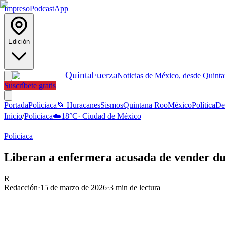
Impreso
Podcast
App
Edición
Quinta
Fuerza
Noticias de México, desde Quint
Suscríbete gratis
Portada
Policiaca
🌀 Huracanes
Sismos
Quintana Roo
México
Política
De
Inicio
/
Policiaca
☁️
18
°C
·
Ciudad de México
Policiaca
Liberan a enfermera acusada de vender du
R
Redacción
·
15 de marzo de 2026
·
3
min de lectura