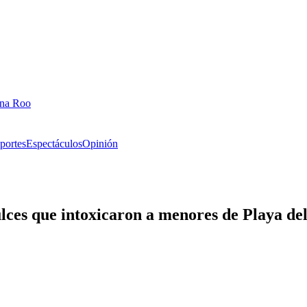
ana Roo
portes
Espectáculos
Opinión
lces que intoxicaron a menores de Playa d