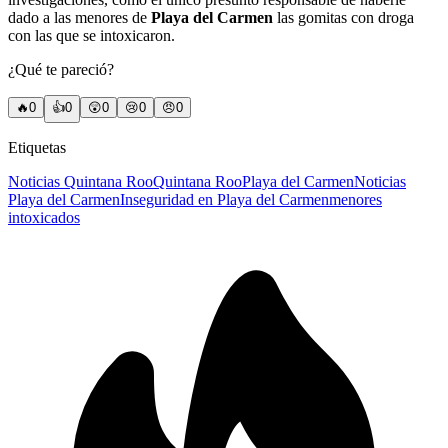
dado a las menores de
Playa del Carmen
las gomitas con droga
con las que se intoxicaron.
¿Qué te pareció?
🔥
0
👍
0
😲
0
😢
0
😠
0
Etiquetas
Noticias Quintana Roo
Quintana Roo
Playa del Carmen
Noticias
Playa del Carmen
Inseguridad en Playa del Carmen
menores
intoxicados