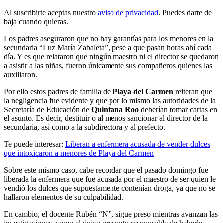
Al suscribirte aceptas nuestro
aviso de privacidad
. Puedes darte de
baja cuando quieras.
Los padres aseguraron que no hay garantías para los menores en la
secundaria “Luz María Zabaleta”, pese a que pasan horas ahí cada
día. Y es que relataron que ningún maestro ni el director se quedaron
a asistir a las niñas, fueron únicamente sus compañeros quienes las
auxiliaron.
Por ello estos padres de familia de
Playa del Carmen
reiteran que
la negligencia fue evidente y que por lo mismo las autoridades de la
Secretaría de Educación de
Quintana Roo
deberían tomar cartas en
el asunto. Es decir, destituir o al menos sancionar al director de la
secundaria, así como a la subdirectora y al prefecto.
Te puede interesar:
Liberan a enfermera acusada de vender dulces
que intoxicaron a menores de Playa del Carmen
Sobre este mismo caso, cabe recordar que el pasado domingo fue
liberada la enfermera que fue acusada por el maestro de ser quien le
vendió los dulces que supuestamente contenían droga, ya que no se
hallaron elementos de su culpabilidad.
En cambio, el docente Rubén “N”, sigue preso mientras avanzan las
investigaciones, como el único presunto responsable de haberle