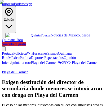
Impreso
Podcast
App
Edición
Noticias de México, desde
Quinta
Fuerza
Quintana Roo
Suscríbete gratis
Portada
Policiaca
🌀 Huracanes
Sismos
Quintana
Roo
México
Política
Deportes
Espectáculos
Opinión
Inicio
/
quintana roo
/
Playa del Carmen
🌤️
25
°C
·
Playa del Carmen
Playa del Carmen
Exigen destitución del director de
secundaria donde menores se intoxicaron
con droga en Playa del Carmen
El caso de las menores intoxicadas con dulces con supuestas drogas