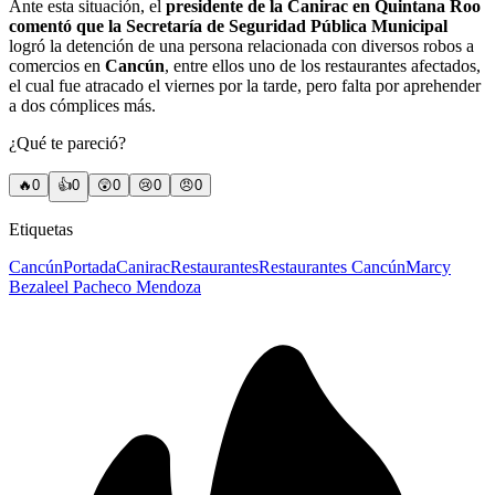
Ante esta situación, el
presidente de la Canirac en Quintana Roo
comentó que la Secretaría de Seguridad Pública Municipal
logró la detención de una persona relacionada con diversos robos a
comercios en
Cancún
, entre ellos uno de los restaurantes afectados,
el cual fue atracado el viernes por la tarde, pero falta por aprehender
a dos cómplices más.
¿Qué te pareció?
🔥
0
👍
0
😲
0
😢
0
😠
0
Etiquetas
Cancún
Portada
Canirac
Restaurantes
Restaurantes Cancún
Marcy
Bezaleel Pacheco Mendoza