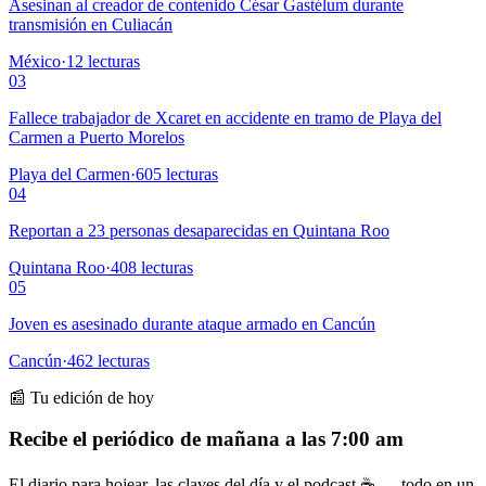
Asesinan al creador de contenido César Gastélum durante
transmisión en Culiacán
México
·
12
lecturas
03
Fallece trabajador de Xcaret en accidente en tramo de Playa del
Carmen a Puerto Morelos
Playa del Carmen
·
605
lecturas
04
Reportan a 23 personas desaparecidas en Quintana Roo
Quintana Roo
·
408
lecturas
05
Joven es asesinado durante ataque armado en Cancún
Cancún
·
462
lecturas
📰 Tu edición de hoy
Recibe el periódico de mañana a las 7:00 am
El diario para hojear, las claves del día y el podcast ☕ — todo en un