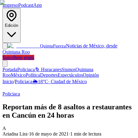
Impreso
Podcast
App
Edición
Noticias de México, desde
Quinta
Fuerza
Quintana Roo
Suscríbete gratis
Portada
Policiaca
🌀 Huracanes
Sismos
Quintana
Roo
México
Política
Deportes
Espectáculos
Opinión
Inicio
/
Policiaca
🌦️
18
°C
·
Ciudad de México
Policiaca
Reportan más de 8 asaltos a restaurantes
en Cancún en 24 horas
A
Ariadna Lira
·
16 de mayo de 2021
·
1
min de lectura