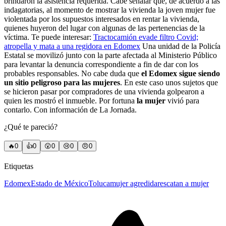
brindaron la asistencia requerida. Cabe señalar que, de acuerdo a las
indagatorias, al momento de mostrar la vivienda la joven mujer fue
violentada por los supuestos interesados en rentar la vivienda,
quienes huyeron del lugar con algunas de las pertenencias de la
víctima. Te puede interesar:
Tractocamión evade filtro Covid;
atropella y mata a una regidora en Edomex
Una unidad de la Policía
Estatal se movilizó junto con la parte afectada al Ministerio Público
para levantar la denuncia correspondiente a fin de dar con los
probables responsables. No cabe duda que
el Edomex sigue siendo
un sitio peligroso para las mujeres
. En este caso unos sujetos que
se hicieron pasar por compradores de una vivienda golpearon a
quien les mostró el inmueble. Por fortuna
la mujer
vivió para
contarlo. Con información de La Jornada.
¿Qué te pareció?
🔥
0
👍
0
😲
0
😢
0
😠
0
Etiquetas
Edomex
Estado de México
Toluca
mujer agredida
rescatan a mujer