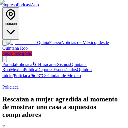
Impreso
Podcast
App
Edición
Noticias de México, desde
Quinta
Fuerza
Quintana Roo
Suscríbete gratis
Portada
Policiaca
🌀 Huracanes
Sismos
Quintana
Roo
México
Política
Deportes
Espectáculos
Opinión
Inicio
/
Policiaca
🌤️
23
°C
·
Ciudad de México
Policiaca
Rescatan a mujer agredida al momento
de mostrar una casa a supuestos
compradores
F