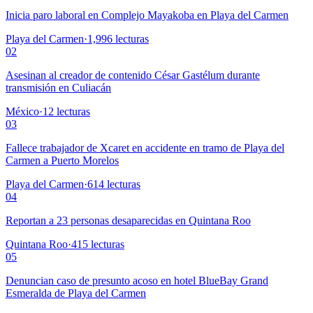
Inicia paro laboral en Complejo Mayakoba en Playa del Carmen
Playa del Carmen
·
1,996
lecturas
02
Asesinan al creador de contenido César Gastélum durante
transmisión en Culiacán
México
·
12
lecturas
03
Fallece trabajador de Xcaret en accidente en tramo de Playa del
Carmen a Puerto Morelos
Playa del Carmen
·
614
lecturas
04
Reportan a 23 personas desaparecidas en Quintana Roo
Quintana Roo
·
415
lecturas
05
Denuncian caso de presunto acoso en hotel BlueBay Grand
Esmeralda de Playa del Carmen