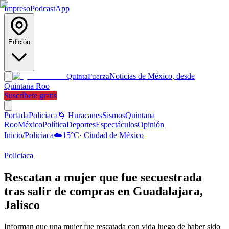
Impreso
Podcast
App
Edición
Noticias de México, desde
Quinta
Fuerza
Quintana Roo
Suscríbete gratis
Portada
Policiaca
🌀 Huracanes
Sismos
Quintana
Roo
México
Política
Deportes
Espectáculos
Opinión
Inicio
/
Policiaca
☁️
15
°C
·
Ciudad de México
Policiaca
Rescatan a mujer que fue secuestrada
tras salir de compras en Guadalajara,
Jalisco
Informan que una mujer fue rescatada con vida luego de haber sido