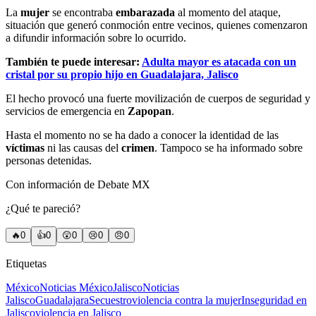
La
mujer
se encontraba
embarazada
al momento del ataque,
situación que generó conmoción entre vecinos, quienes comenzaron
a difundir información sobre lo ocurrido.
También te puede interesar:
Adulta mayor es atacada con un
cristal por su propio hijo en Guadalajara, Jalisco
El hecho provocó una fuerte movilización de cuerpos de seguridad y
servicios de emergencia en
Zapopan
.
Hasta el momento no se ha dado a conocer la identidad de las
víctimas
ni las causas del
crimen
. Tampoco se ha informado sobre
personas detenidas.
Con información de Debate MX
¿Qué te pareció?
🔥
0
👍
0
😲
0
😢
0
😠
0
Etiquetas
México
Noticias México
Jalisco
Noticias
Jalisco
Guadalajara
Secuestro
violencia contra la mujer
Inseguridad en
Jalisco
violencia en Jalisco