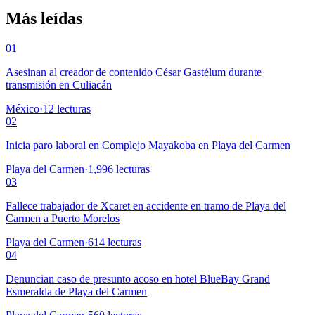
Más leídas
01
Asesinan al creador de contenido César Gastélum durante
transmisión en Culiacán
México
·
12
lecturas
02
Inicia paro laboral en Complejo Mayakoba en Playa del Carmen
Playa del Carmen
·
1,996
lecturas
03
Fallece trabajador de Xcaret en accidente en tramo de Playa del
Carmen a Puerto Morelos
Playa del Carmen
·
614
lecturas
04
Denuncian caso de presunto acoso en hotel BlueBay Grand
Esmeralda de Playa del Carmen