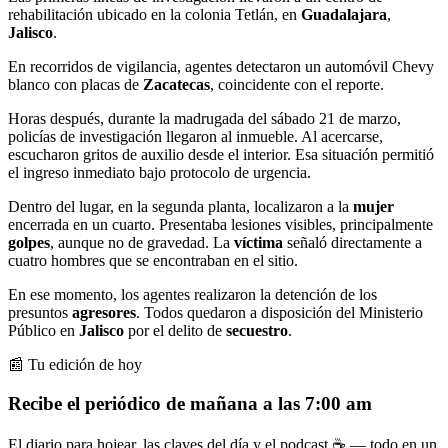
rehabilitación ubicado en la colonia Tetlán, en
Guadalajara
,
Jalisco
.
En recorridos de vigilancia, agentes detectaron un automóvil Chevy
blanco con placas de
Zacatecas
, coincidente con el reporte.
Horas después, durante la madrugada del sábado 21 de marzo,
policías de investigación llegaron al inmueble. Al acercarse,
escucharon gritos de auxilio desde el interior. Esa situación permitió
el ingreso inmediato bajo protocolo de urgencia.
Dentro del lugar, en la segunda planta, localizaron a la
mujer
encerrada en un cuarto. Presentaba lesiones visibles, principalmente
golpes
, aunque no de gravedad. La
víctima
señaló directamente a
cuatro hombres que se encontraban en el sitio.
En ese momento, los agentes realizaron la detención de los
presuntos
agresores
. Todos quedaron a disposición del Ministerio
Público en
Jalisco
por el delito de
secuestro
.
📰 Tu edición de hoy
Recibe el periódico de mañana a las 7:00 am
El diario para hojear, las claves del día y el podcast ☕ — todo en un