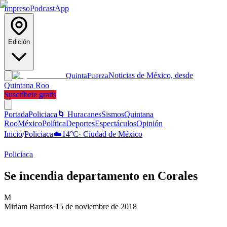
Impreso
Podcast
App
Edición
Noticias de México, desde
Quinta
Fuerza
Quintana Roo
Suscríbete gratis
Portada
Policiaca
🌀 Huracanes
Sismos
Quintana
Roo
México
Política
Deportes
Espectáculos
Opinión
Inicio
/
Policiaca
☁️
14
°C
·
Ciudad de México
Policiaca
Se incendia departamento en Corales
M
Miriam Barrios
·
15 de noviembre de 2018