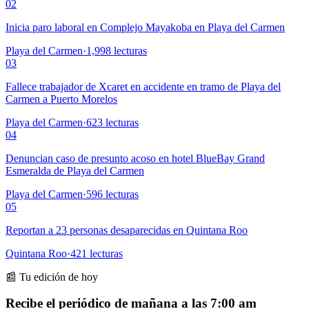
02
Inicia paro laboral en Complejo Mayakoba en Playa del Carmen
Playa del Carmen
·
1,998
lecturas
03
Fallece trabajador de Xcaret en accidente en tramo de Playa del
Carmen a Puerto Morelos
Playa del Carmen
·
623
lecturas
04
Denuncian caso de presunto acoso en hotel BlueBay Grand
Esmeralda de Playa del Carmen
Playa del Carmen
·
596
lecturas
05
Reportan a 23 personas desaparecidas en Quintana Roo
Quintana Roo
·
421
lecturas
📰 Tu edición de hoy
Recibe el periódico de mañana a las 7:00 am