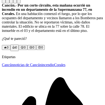
Cancún.- Por un corto circuito, esta mañana ocurrió un
incendio en un departamento de la Supermanzana 77, en
Corales.
En una habitación comenzó el fuego, por lo que los
ocupantes del departamento y vecinos llamaron a los Bomberos para
controlar la situación. No se reportaron víctimas, sólo daños
materiales. El edificio se ubica en la 77 sobre la calle 78. El
inmueble es el 03 y el departamento está en el último piso.
¿Qué te pareció?
🔥
0
👍
0
😲
0
😢
0
😠
0
Etiquetas
Cancún
noticias de Cancún
incendio
Corales