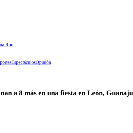
ana Roo
portes
Espectáculos
Opinión
onan a 8 más en una fiesta en León, Guanaj