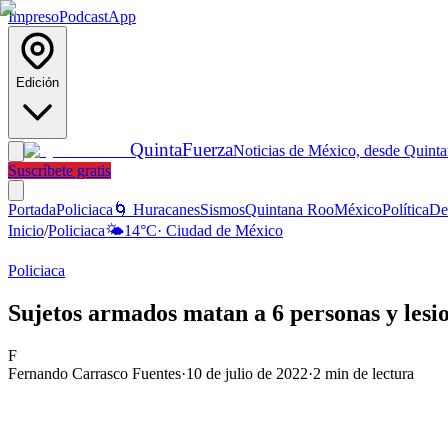
Impreso
Podcast
App
Edición
Quinta
Fuerza
Noticias de México, desde Quint
Suscríbete gratis
Portada
Policiaca
🌀 Huracanes
Sismos
Quintana Roo
México
Política
De
Inicio
/
Policiaca
🌤️
14
°C
·
Ciudad de México
Policiaca
Sujetos armados matan a 6 personas y lesi
F
Fernando Carrasco Fuentes
·
10 de julio de 2022
·
2
min de lectura