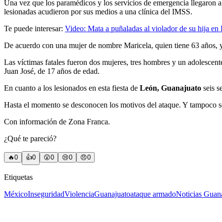
Una vez que los paramédicos y los servicios de emergencia llegaron a
lesionadas acudieron por sus medios a una clínica del IMSS.
Te puede interesar:
Video: Mata a puñaladas al violador de su hija e
De acuerdo con una mujer de nombre Maricela, quien tiene 63 años, y q
Las víctimas fatales fueron dos mujeres, tres hombres y un adolesce
Juan José, de 17 años de edad.
En cuanto a los lesionados en esta fiesta de
León, Guanajuato
seis s
Hasta el momento se desconocen los motivos del ataque. Y tampoco se
Con información de Zona Franca.
¿Qué te pareció?
🔥
0
👍
0
😲
0
😢
0
😠
0
Etiquetas
México
Inseguridad
Violencia
Guanajuato
ataque armado
Noticias Guan