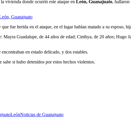
 la vivienda donde ocurrió este ataque en
León, Guanajuato
, hallaron
n León, Guanajuato
ue fue herida en el ataque, en el lugar habían matado a su esposo, hija
nte: Mayra Guadalupe, de 44 años de edad; Cinthya, de 20 años; Hugo J
e encontraban en estado delicado, y dos estables.
 sabe si hubo detenidos por estos hechos violentos.
ajuato
León
Noticias de Guanajuato