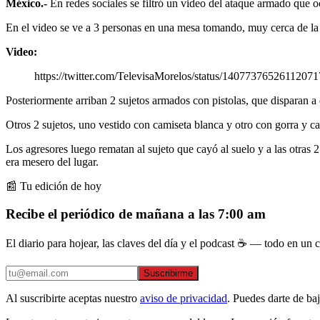
México.-
En redes sociales se filtró un video del ataque armado que o
En el video se ve a 3 personas en una mesa tomando, muy cerca de la vi
Video:
https://twitter.com/TelevisaMorelos/status/1407737652611207
Posteriormente arriban 2 sujetos armados con pistolas, que disparan a
Otros 2 sujetos, uno vestido con camiseta blanca y otro con gorra y c
Los agresores luego rematan al sujeto que cayó al suelo y a las otras
era mesero del lugar.
📰 Tu edición de hoy
Recibe el periódico de mañana a las 7:00 am
El diario para hojear, las claves del día y el podcast ☕ — todo en un co
Suscribirme
Al suscribirte aceptas nuestro
aviso de privacidad
. Puedes darte de ba