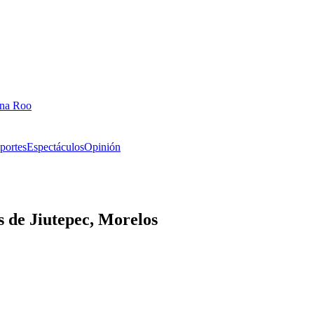
ana Roo
portes
Espectáculos
Opinión
de Jiutepec, Morelos