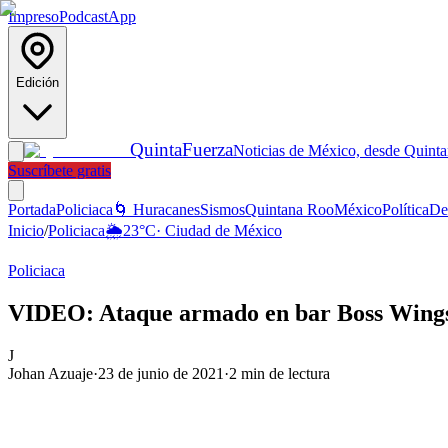
Impreso
Podcast
App
Edición
Quinta
Fuerza
Noticias de México, desde Quint
Suscríbete gratis
Portada
Policiaca
🌀 Huracanes
Sismos
Quintana Roo
México
Política
De
Inicio
/
Policiaca
🌦️
23
°C
·
Ciudad de México
Policiaca
VIDEO: Ataque armado en bar Boss Wings 
J
Johan Azuaje
·
23 de junio de 2021
·
2
min de lectura