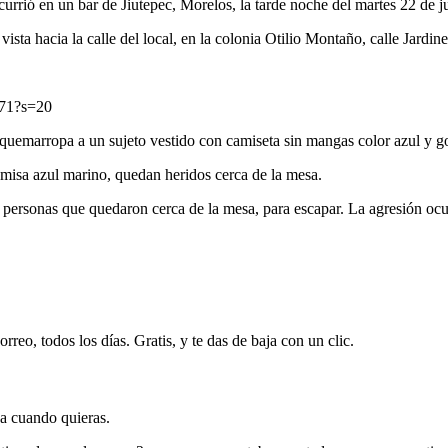
currió en un bar de Jiutepec, Morelos, la tarde noche del martes 22 de 
sta hacia la calle del local, en la colonia Otilio Montaño, calle Jardin
171?s=20
 quemarropa a un sujeto vestido con camiseta sin mangas color azul y go
amisa azul marino, quedan heridos cerca de la mesa.
 2 personas que quedaron cerca de la mesa, para escapar. La agresión oc
rreo, todos los días. Gratis, y te das de baja con un clic.
ja cuando quieras.