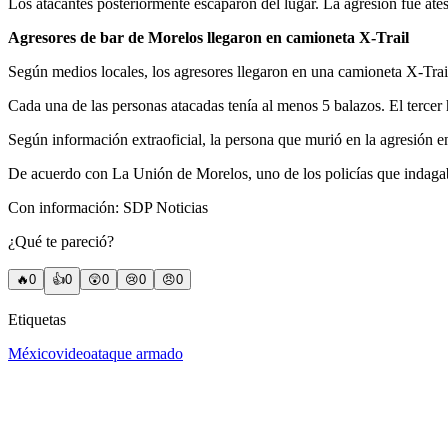
Los atacantes posteriormente escaparon del lugar. La agresión fue ate
Agresores de bar de Morelos llegaron en camioneta X-Trail
Según medios locales, los agresores llegaron en una camioneta X-Trai
Cada una de las personas atacadas tenía al menos 5 balazos. El tercer 
Según información extraoficial, la persona que murió en la agresión e
De acuerdo con La Unión de Morelos, uno de los policías que indagaba l
Con información: SDP Noticias
¿Qué te pareció?
🔥
0
👍
0
😲
0
😢
0
😠
0
Etiquetas
México
video
ataque armado