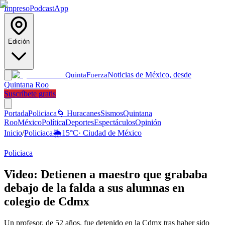
Impreso
Podcast
App
Edición
Noticias de México, desde
Quinta
Fuerza
Quintana Roo
Suscríbete gratis
Portada
Policiaca
🌀 Huracanes
Sismos
Quintana
Roo
México
Política
Deportes
Espectáculos
Opinión
Inicio
/
Policiaca
🌦️
15
°C
·
Ciudad de México
Policiaca
Video: Detienen a maestro que grababa
debajo de la falda a sus alumnas en
colegio de Cdmx
Un profesor, de 52 años, fue detenido en la Cdmx tras haber sido