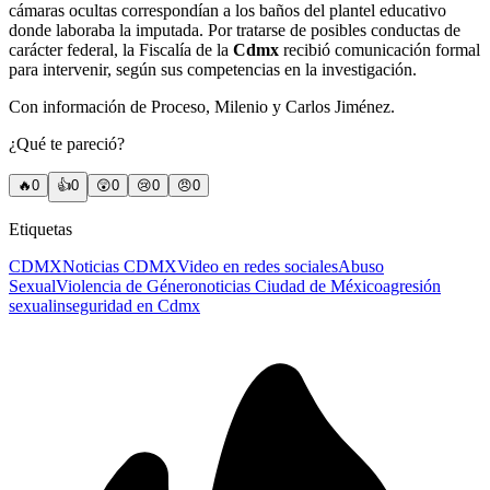
cámaras ocultas correspondían a los baños del plantel educativo
donde laboraba la imputada. Por tratarse de posibles conductas de
carácter federal, la Fiscalía de la
Cdmx
recibió comunicación formal
para intervenir, según sus competencias en la investigación.
Con información de Proceso, Milenio y Carlos Jiménez.
¿Qué te pareció?
🔥
0
👍
0
😲
0
😢
0
😠
0
Etiquetas
CDMX
Noticias CDMX
Video en redes sociales
Abuso
Sexual
Violencia de Género
noticias Ciudad de México
agresión
sexual
inseguridad en Cdmx