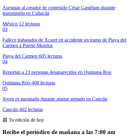
Asesinan al creador de contenido César Gastélum durante
transmisión en Culiacán
México
·
12
lecturas
03
Fallece trabajador de Xcaret en accidente en tramo de Playa del
Carmen a Puerto Morelos
Playa del Carmen
·
605
lecturas
04
Reportan a 23 personas desaparecidas en Quintana Roo
Quintana Roo
·
408
lecturas
05
Joven es asesinado durante ataque armado en Cancún
Cancún
·
462
lecturas
📰 Tu edición de hoy
Recibe el periódico de mañana a las 7:00 am