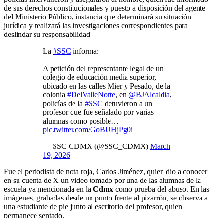
de sus derechos constitucionales y puesto a disposición del agente
del Ministerio Público, instancia que determinará su situación
jurídica y realizará las investigaciones correspondientes para
deslindar su responsabilidad.
La
#SSC
informa:
A petición del representante legal de un
colegio de educación media superior,
ubicado en las calles Mier y Pesado, de la
colonia
#DelValleNorte
, en
@BJAlcaldia
,
policías de la
#SSC
detuvieron a un
profesor que fue señalado por varias
alumnas como posible…
pic.twitter.com/GoBUHjPg0i
— SSC CDMX (@SSC_CDMX)
March
19, 2026
Fue el periodista de nota roja, Carlos Jiménez, quien dio a conocer
en su cuenta de X un video tomado por una de las alumnas de la
escuela ya mencionada en la
Cdmx
como prueba del abuso. En las
imágenes, grabadas desde un punto frente al pizarrón, se observa a
una estudiante de pie junto al escritorio del profesor, quien
permanece sentado.