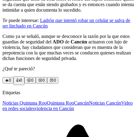
se da cuenta que están siendo grabados y es entonces cuando intenta
intimidar a quien documenta lo sucedido.
Te puede interesar:
Ladrón que intentó robar un celular se salva de
ser linchado en Cancún
Como ya se señaló, aunque se desconoce la razón por la que estos
guardias de seguridad del
ADO
de
Cancún
actuaron con lujo de
violencia, hay ciudadanos que consideran que es muestra de la
prepotencia con la que muchas veces se conducen quienes realizan
dichas funciones de seguridad privada.
¿Qué te pareció?
🔥
0
👍
0
😲
0
😢
0
😠
0
Etiquetas
Noticias Quintana Roo
Quintana Roo
Cancún
Noticias Cancún
Video
en redes sociales
violencia en Cancún