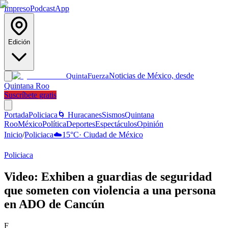
Impreso
Podcast
App
Edición
Noticias de México, desde
Quinta
Fuerza
Quintana Roo
Suscríbete gratis
Portada
Policiaca
🌀 Huracanes
Sismos
Quintana
Roo
México
Política
Deportes
Espectáculos
Opinión
Inicio
/
Policiaca
☁️
15
°C
·
Ciudad de México
Policiaca
Video: Exhiben a guardias de seguridad
que someten con violencia a una persona
en ADO de Cancún
F