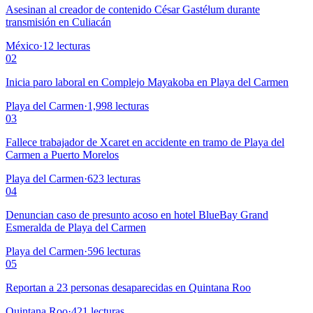
Asesinan al creador de contenido César Gastélum durante
transmisión en Culiacán
México
·
12
lecturas
02
Inicia paro laboral en Complejo Mayakoba en Playa del Carmen
Playa del Carmen
·
1,998
lecturas
03
Fallece trabajador de Xcaret en accidente en tramo de Playa del
Carmen a Puerto Morelos
Playa del Carmen
·
623
lecturas
04
Denuncian caso de presunto acoso en hotel BlueBay Grand
Esmeralda de Playa del Carmen
Playa del Carmen
·
596
lecturas
05
Reportan a 23 personas desaparecidas en Quintana Roo
Quintana Roo
·
421
lecturas