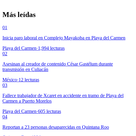
Más leídas
01
Inicia paro laboral en Complejo Mayakoba en Playa del Carmen
Playa del Carmen
·
1,994
lecturas
02
Asesinan al creador de contenido César Gastélum durante
transmisión en Culiacán
México
·
12
lecturas
03
Fallece trabajador de Xcaret en accidente en tramo de Playa del
Carmen a Puerto Morelos
Playa del Carmen
·
605
lecturas
04
Reportan a 23 personas desaparecidas en Quintana Roo