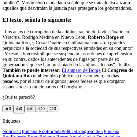
público”. Movimiento ciudadano señaló que se trata de fiscalizar a
aquellos que desvirtúan la justicia para proteger a los gobernadores.
El texto, señala lo siguiente:
“Los actos de corrupción de la administración de Javier Duarte en
Veracruz, Rodrigo Medina en Nuevo León,
Roberto Borge
en
Quintana Roo, y César Duarte en Chihuahua, causaron grandes
perjuicios a la sociedad de sus respectivas entidades en su conjunto”.
“Y resulta inverosímil que se suspendan las órdenes de aprehensión
en su contra, dados los antecedentes de fugas por parte de ex
gobernadores que se han presentado en las últimas fechas”, finaliza.
También te puede interesar:
El amparo de Borge
El
Congreso de
Quintana Roo
también hizo público su descontento, en días
pasados, por el actuar de algunos jueces federales que otorgaron
suspensiones a funcionarios del borgismo.
¿Qué te pareció?
🔥
0
👍
0
😲
0
😢
0
😠
0
Etiquetas
Noticias Quintana Roo
Portada
Política
Congreso de Quintana
Roo
Roberto Borge
Roberto Borge Angulo
Javier Duarte
juicio