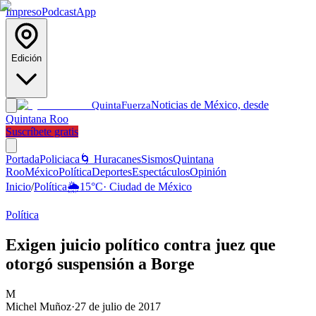
Impreso
Podcast
App
Edición
Noticias de México, desde
Quinta
Fuerza
Quintana Roo
Suscríbete gratis
Portada
Policiaca
🌀 Huracanes
Sismos
Quintana
Roo
México
Política
Deportes
Espectáculos
Opinión
Inicio
/
Política
🌦️
15
°C
·
Ciudad de México
Política
Exigen juicio político contra juez que
otorgó suspensión a Borge
M
Michel Muñoz
·
27 de julio de 2017