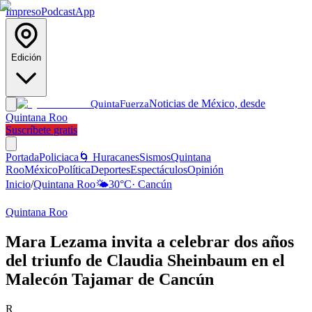
Impreso
Podcast
App
Edición
Noticias de México, desde
Quinta
Fuerza
Quintana Roo
Suscríbete gratis
Portada
Policiaca
🌀 Huracanes
Sismos
Quintana
Roo
México
Política
Deportes
Espectáculos
Opinión
Inicio
/
Quintana Roo
🌤️
30
°C
·
Cancún
Quintana Roo
Mara Lezama invita a celebrar dos años
del triunfo de Claudia Sheinbaum en el
Malecón Tajamar de Cancún
R