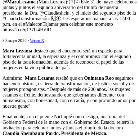
@MaraLezama
(Mara Lezama): 🇲🇽 Este 31 de mayo celebremos
juntas y juntos el segundo aniversario del triunfo de nuestra
presidenta, la Dra. @Claudiashein, y el inicio del segundo piso de la
#CuartaTransformación. 🙌🏽 Les esperamos mañana a las 12:00
p.m. en el #MalecónTajamar para celebrar este momento
https://t.co/q137U4Hr9D
30 mayo 2026 ·
Ver en X
Mara Lezama
destacó que el encuentro será un espacio para
fortalecer la unidad, la esperanza y el compromiso con el segundo
piso de la transformación, además de reconocer el papel de las
mujeres en la vida pública del país.
Asimismo,
Mara Lezama
resaltó que en
Quintana Roo
seguimos
haciendo historia, es tierra de transformación, de justicia social y de
mujeres protagonistas. “Después de más de 200 años, las mujeres
estamos al frente, demostrando que gobernamos diferente: con
humanismo, con honestidad, con cercanía, y con profundo amor por
nuestra gente”.
Finalmente, con el puente Nichupté como testigo, una obra del
Gobierno Federal de la mano con el Gobierno del Estado, reiteró la
invitación para celebrar juntos y juntas el triunfo de la doctora
Claudia Sheinbaum Pardo,
Presidenta de México
.