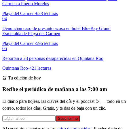
Carmen a Puerto Morelos
Playa del Carmen
·
623
lecturas
04
Denuncian caso de presunto acoso en hotel BlueBay Grand
Esmeralda de Playa del Carmen
Playa del Carmen
·
596
lecturas
05
Reportan a 23 personas desaparecidas en Quintana Roo
Quintana Roo
·
421
lecturas
📰 Tu edición de hoy
Recibe el periódico de mañana a las 7:00 am
El diario para hojear, las claves del día y el podcast ☕ — todo en un
correo, todos los días. Gratis, y te das de baja con un clic.
Suscribirme
Al suscribirte aceptas nuestro
aviso de privacidad
. Puedes darte de