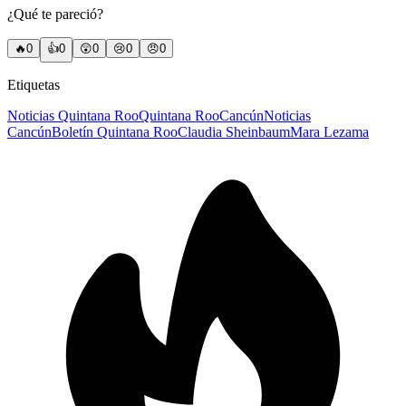
¿Qué te pareció?
🔥
0
👍
0
😲
0
😢
0
😠
0
Etiquetas
Noticias Quintana Roo
Quintana Roo
Cancún
Noticias
Cancún
Boletín Quintana Roo
Claudia Sheinbaum
Mara Lezama