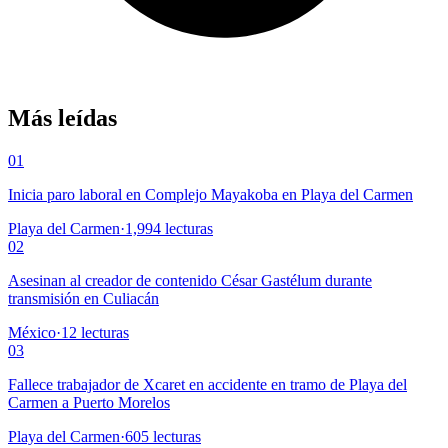
Más leídas
01
Inicia paro laboral en Complejo Mayakoba en Playa del Carmen
Playa del Carmen
·
1,994
lecturas
02
Asesinan al creador de contenido César Gastélum durante
transmisión en Culiacán
México
·
12
lecturas
03
Fallece trabajador de Xcaret en accidente en tramo de Playa del
Carmen a Puerto Morelos
Playa del Carmen
·
605
lecturas