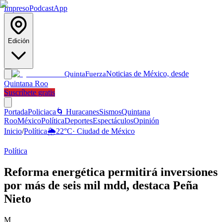
Impreso
Podcast
App
Edición
Noticias de México, desde
Quinta
Fuerza
Quintana Roo
Suscríbete gratis
Portada
Policiaca
🌀 Huracanes
Sismos
Quintana
Roo
México
Política
Deportes
Espectáculos
Opinión
Inicio
/
Política
🌦️
22
°C
·
Ciudad de México
Política
Reforma energética permitirá inversiones
por más de seis mil mdd, destaca Peña
Nieto
M