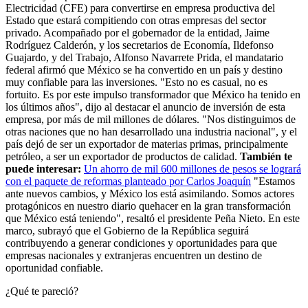
Electricidad (CFE) para convertirse en empresa productiva del
Estado que estará compitiendo con otras empresas del sector
privado. Acompañado por el gobernador de la entidad, Jaime
Rodríguez Calderón, y los secretarios de Economía, Ildefonso
Guajardo, y del Trabajo, Alfonso Navarrete Prida, el mandatario
federal afirmó que México se ha convertido en un país y destino
muy confiable para las inversiones. "Esto no es casual, no es
fortuito. Es por este impulso transformador que México ha tenido en
los últimos años", dijo al destacar el anuncio de inversión de esta
empresa, por más de mil millones de dólares. "Nos distinguimos de
otras naciones que no han desarrollado una industria nacional", y el
país dejó de ser un exportador de materias primas, principalmente
petróleo, a ser un exportador de productos de calidad.
También te
puede interesar:
Un ahorro de mil 600 millones de pesos se logrará
con el paquete de reformas planteado por Carlos Joaquín
"Estamos
ante nuevos cambios, y México los está asimilando. Somos actores
protagónicos en nuestro diario quehacer en la gran transformación
que México está teniendo", resaltó el presidente Peña Nieto. En este
marco, subrayó que el Gobierno de la República seguirá
contribuyendo a generar condiciones y oportunidades para que
empresas nacionales y extranjeras encuentren un destino de
oportunidad confiable.
¿Qué te pareció?