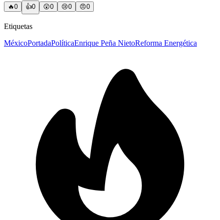
🔥
0
👍
0
😲
0
😢
0
😠
0
Etiquetas
México
Portada
Política
Enrique Peña Nieto
Reforma Energética