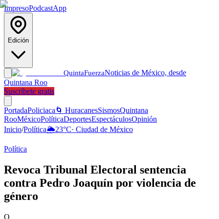
Impreso
Podcast
App
Edición
Noticias de México, desde
Quinta
Fuerza
Quintana Roo
Suscríbete gratis
Portada
Policiaca
🌀 Huracanes
Sismos
Quintana
Roo
México
Política
Deportes
Espectáculos
Opinión
Inicio
/
Política
🌦️
23
°C
·
Ciudad de México
Política
Revoca Tribunal Electoral sentencia
contra Pedro Joaquín por violencia de
género
Q