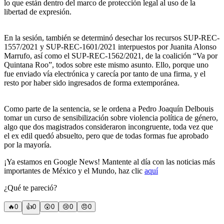
lo que están dentro del marco de protección legal al uso de la
libertad de expresión.
En la sesión, también se determinó desechar los recursos SUP-REC-
1557/2021 y SUP-REC-1601/2021 interpuestos por Juanita Alonso
Marrufo, así como el SUP-REC-1562/2021, de la coalición “Va por
Quintana Roo”, todos sobre este mismo asunto. Ello, porque uno
fue enviado vía electrónica y carecía por tanto de una firma, y el
resto por haber sido ingresados de forma extemporánea.
Como parte de la sentencia, se le ordena a Pedro Joaquín Delbouis
tomar un curso de sensibilización sobre violencia política de género,
algo que dos magistrados consideraron incongruente, toda vez que
el ex edil quedó absuelto, pero que de todas formas fue aprobado
por la mayoría.
¡Ya estamos en Google News! Mantente al día con las noticias más
importantes de México y el Mundo, haz clic
aquí
¿Qué te pareció?
🔥
0
👍
0
😲
0
😢
0
😠
0