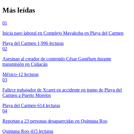
Más leídas
01
Inicia paro laboral en Complejo Mayakoba en Playa del Carmen
Playa del Carmen
·
1,996
lecturas
02
Asesinan al creador de contenido César Gastélum durante
transmisión en Culiacán
México
·
12
lecturas
03
Fallece trabajador de Xcaret en accidente en tramo de Playa del
Carmen a Puerto Morelos
Playa del Carmen
·
614
lecturas
04
Reportan a 23 personas desaparecidas en Quintana Roo
Quintana Roo
·
415
lecturas