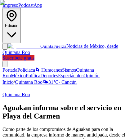
Impreso
Podcast
App
Edición
Noticias de México, desde
Quinta
Fuerza
Quintana Roo
Suscríbete gratis
Portada
Policiaca
🌀 Huracanes
Sismos
Quintana
Roo
México
Política
Deportes
Espectáculos
Opinión
Inicio
/
Quintana Roo
🌤️
31
°C
·
Cancún
Quintana Roo
Aguakan informa sobre el servicio en
Playa del Carmen
Como parte de los compromisos de Aguakan para con la
comunidad, la empresa informó de manera anticipada, desde el