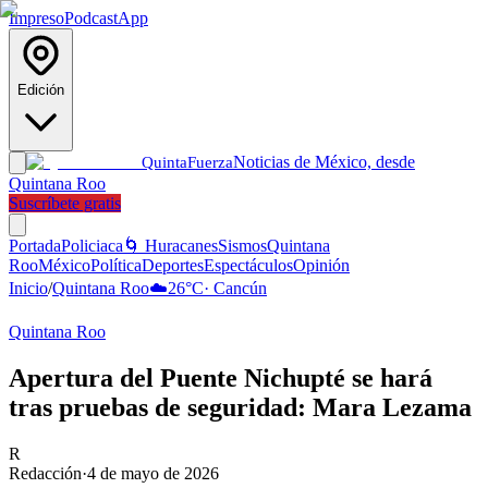
Impreso
Podcast
App
Edición
Noticias de México, desde
Quinta
Fuerza
Quintana Roo
Suscríbete gratis
Portada
Policiaca
🌀 Huracanes
Sismos
Quintana
Roo
México
Política
Deportes
Espectáculos
Opinión
Inicio
/
Quintana Roo
☁️
26
°C
·
Cancún
Quintana Roo
Apertura del Puente Nichupté se hará
tras pruebas de seguridad: Mara Lezama
R
Redacción
·
4 de mayo de 2026