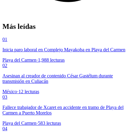
Más leídas
01
Inicia paro laboral en Complejo Mayakoba en Playa del Carmen
Playa del Carmen
·
1,988
lecturas
02
Asesinan al creador de contenido César Gastélum durante
transmisión en Culiacán
México
·
12
lecturas
03
Fallece trabajador de Xcaret en accidente en tramo de Playa del
Carmen a Puerto Morelos
Playa del Carmen
·
583
lecturas
04