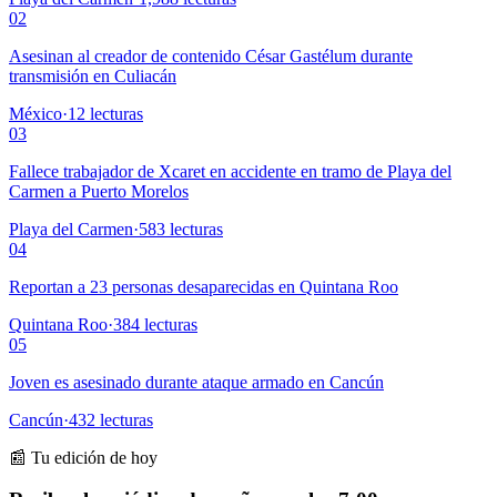
02
Asesinan al creador de contenido César Gastélum durante
transmisión en Culiacán
México
·
12
lecturas
03
Fallece trabajador de Xcaret en accidente en tramo de Playa del
Carmen a Puerto Morelos
Playa del Carmen
·
583
lecturas
04
Reportan a 23 personas desaparecidas en Quintana Roo
Quintana Roo
·
384
lecturas
05
Joven es asesinado durante ataque armado en Cancún
Cancún
·
432
lecturas
📰 Tu edición de hoy