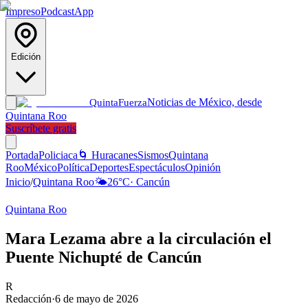
Impreso
Podcast
App
Edición
Noticias de México, desde
Quinta
Fuerza
Quintana Roo
Suscríbete gratis
Portada
Policiaca
🌀 Huracanes
Sismos
Quintana
Roo
México
Política
Deportes
Espectáculos
Opinión
Inicio
/
Quintana Roo
🌤️
26
°C
·
Cancún
Quintana Roo
Mara Lezama abre a la circulación el
Puente Nichupté de Cancún
R
Redacción
·
6 de mayo de 2026