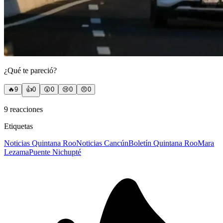
¿Qué te pareció?
🔥
9
👍
0
😲
0
😢
0
😠
0
9
reacciones
Etiquetas
Noticias Quintana Roo
Noticias Cancún
Boletín Quintana Roo
Mara
Lezama
Puente Nichupté