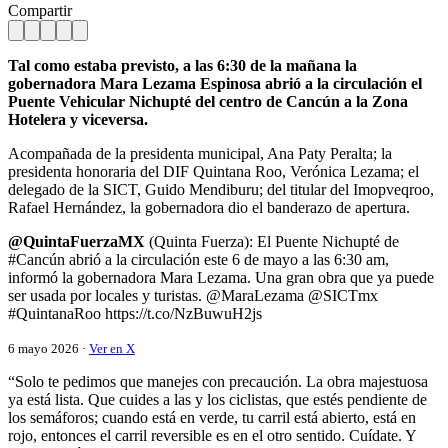
Compartir
Tal como estaba previsto, a las 6:30 de la mañana la
gobernadora Mara Lezama Espinosa abrió a la circulación el
Puente Vehicular Nichupté del centro de Cancún a la Zona
Hotelera y viceversa.
Acompañada de la presidenta municipal, Ana Paty Peralta; la
presidenta honoraria del DIF Quintana Roo, Verónica Lezama; el
delegado de la SICT, Guido Mendiburu; del titular del Imopveqroo,
Rafael Hernández, la gobernadora dio el banderazo de apertura.
@QuintaFuerzaMX
(Quinta Fuerza): El Puente Nichupté de
#Cancún abrió a la circulación este 6 de mayo a las 6:30 am,
informó la gobernadora Mara Lezama. Una gran obra que ya puede
ser usada por locales y turistas. @MaraLezama @SICTmx
#QuintanaRoo https://t.co/NzBuwuH2js
6 mayo 2026 ·
Ver en X
“Solo te pedimos que manejes con precaución. La obra majestuosa
ya está lista. Que cuides a las y los ciclistas, que estés pendiente de
los semáforos; cuando está en verde, tu carril está abierto, está en
rojo, entonces el carril reversible es en el otro sentido. Cuídate. Y