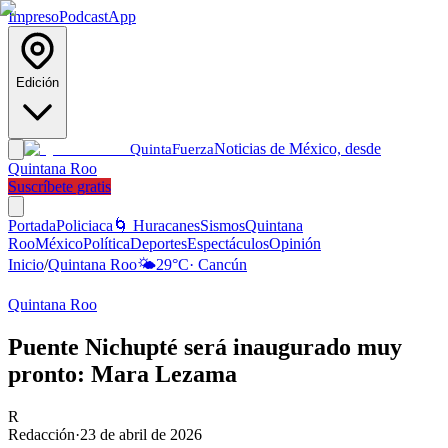
Impreso
Podcast
App
Edición
Noticias de México, desde
Quinta
Fuerza
Quintana Roo
Suscríbete gratis
Portada
Policiaca
🌀 Huracanes
Sismos
Quintana
Roo
México
Política
Deportes
Espectáculos
Opinión
Inicio
/
Quintana Roo
🌤️
29
°C
·
Cancún
Quintana Roo
Puente Nichupté será inaugurado muy
pronto: Mara Lezama
R
Redacción
·
23 de abril de 2026