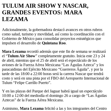
TULUM AIR SHOW Y NASCAR,
GRANDES EVENTOS: MARA
LEZAMA
Adicionalmente, la gobernadora destacó avances en otros rubros
como salud, turismo y movilidad, así como la coordinación con el
Gobierno de México para consolidar proyectos estratégicos que
impulsen el desarrollo de
Quintana Roo
.
Mara Lezama
recordó además que este fin de semana se realizará
el “
Tulum Air Show
” completamente gratuito. Inicia este 23 y 24
de abril, mientras que el 25 de abril será el espectáculo de los
aviones de la Fuerza Aérea Mexicana “Las Águilas Azteca” y los
paracaidistas del Ejército Mexicano “Guerreros Águila”, y por la
tarde de las 18:00 a 22:00 horas será la carrera Nascar que tendrá
costo y será en una pista por el FBO del Aeropuerto Internacional de
Tulum “Felipe Carrillo Puerto”.
Y en las playas del Parque del Jaguar habrá igual un espectáculo
10:00 a 12:00 del mediodía el domingo 26 a cargo de “Las Águilas
Aztecas” de la Fuerza Aérea Mexicana.
Asimismo,
Mara Lezama
felicitó a las y los integrantes del Centro