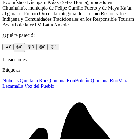
Ecoturístico Kíichpam K'áax (Selva Bonita), ubicado en
Chunhuhub, municipio de Felipe Carrillo Puerto y de Maya Ka’an,
al ganar el Premio Oro en la categoría de Turismo Responsable
Indígena y Comunidades Tradicionales en los Responsible Tourism
Awards de la WTM Latin America.
¿Qué te pareció?
🔥
0
👍
0
😲
0
😢
0
😠
1
1
reacciones
Etiquetas
Noticias Quintana Roo
Quintana Roo
Boletín Quintana Roo
Mara
Lezama
La Voz del Pueblo