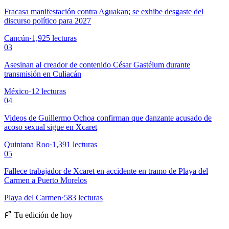
Fracasa manifestación contra Aguakan; se exhibe desgaste del
discurso político para 2027
Cancún
·
1,925
lecturas
03
Asesinan al creador de contenido César Gastélum durante
transmisión en Culiacán
México
·
12
lecturas
04
Videos de Guillermo Ochoa confirman que danzante acusado de
acoso sexual sigue en Xcaret
Quintana Roo
·
1,391
lecturas
05
Fallece trabajador de Xcaret en accidente en tramo de Playa del
Carmen a Puerto Morelos
Playa del Carmen
·
583
lecturas
📰 Tu edición de hoy