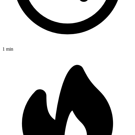
1
min