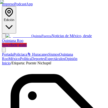
Impreso
Podcast
App
Edición
Noticias de México, desde
Quinta
Fuerza
Quintana Roo
Suscríbete gratis
Portada
Policiaca
🌀 Huracanes
Sismos
Quintana
Roo
México
Política
Deportes
Espectáculos
Opinión
Inicio
/
Etiqueta:
Puente Nichupté