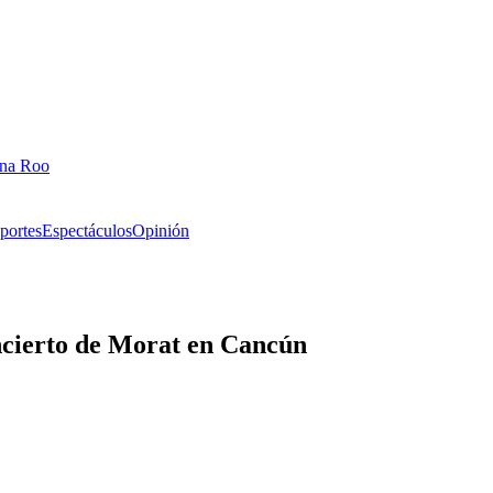
ana Roo
portes
Espectáculos
Opinión
ncierto de Morat en Cancún