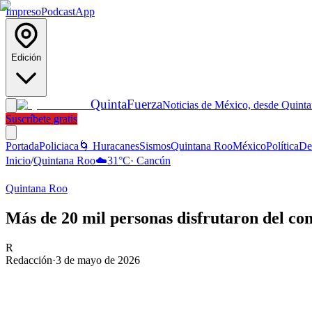
Impreso
Podcast
App
Edición
Quinta
Fuerza
Noticias de México, desde Quint
Suscríbete gratis
Portada
Policiaca
🌀 Huracanes
Sismos
Quintana Roo
México
Política
De
Inicio
/
Quintana Roo
☁️
31
°C
·
Cancún
Quintana Roo
Más de 20 mil personas disfrutaron del co
R
Redacción
·
3 de mayo de 2026