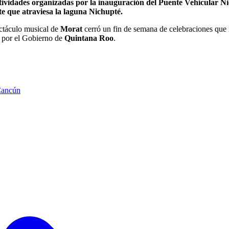
tividades organizadas por la inauguración del Puente Vehicular Ni
te que atraviesa la laguna Nichupté.
ectáculo musical de
Morat
cerró un fin de semana de celebraciones que 
os por el Gobierno de
Quintana Roo
.
Cancún