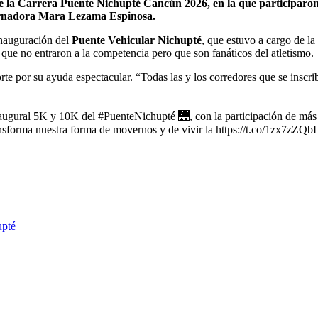
 de la Carrera Puente Nichupté Cancún 2026, en la que participaro
obernadora Mara Lezama Espinosa.
inauguración del
Puente Vehicular Nichupté
, que estuvo a cargo de la
 que no entraron a la competencia pero que son fanáticos del atletismo.
orte por su ayuda espectacular. “Todas las y los corredores que se inscri
naugural 5K y 10K del #PuenteNichupté 🌉, con la participación de más
forma nuestra forma de movernos y de vivir la https://t.co/1zx7zZQb
upté