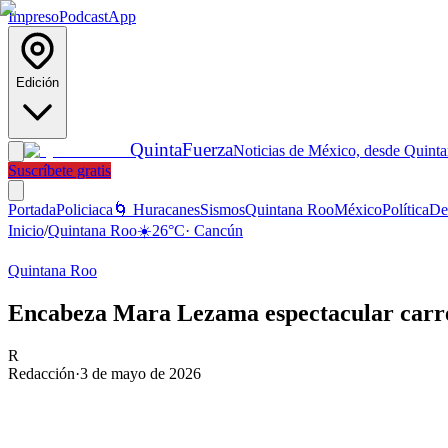
Impreso
Podcast
App
Edición
Quinta
Fuerza
Noticias de México, desde Quint
Suscríbete gratis
Portada
Policiaca
🌀 Huracanes
Sismos
Quintana Roo
México
Política
De
Inicio
/
Quintana Roo
☀️
26
°C
·
Cancún
Quintana Roo
Encabeza Mara Lezama espectacular carr
R
Redacción
·
3 de mayo de 2026