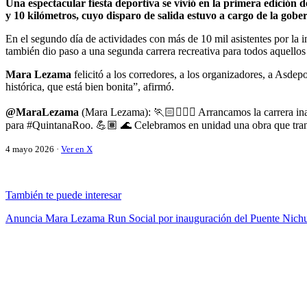
Una espectacular fiesta deportiva se vivió en la primera edición
y 10 kilómetros, cuyo disparo de salida estuvo a cargo de la g
En el segundo día de actividades con más de 10 mil asistentes por la 
también dio paso a una segunda carrera recreativa para todos aquellos
Mara Lezama
felicitó a los corredores, a los organizadores, a Asdep
histórica, que está bien bonita”, afirmó.
@MaraLezama
(Mara Lezama): 🏃🏻🏃🏻‍♀️ Arrancamos la carrera i
para #QuintanaRoo. 💪🏽 🌊 Celebramos en unidad una obra que trans
4 mayo 2026 ·
Ver en X
También te puede interesar
Anuncia Mara Lezama Run Social por inauguración del Puente Nich