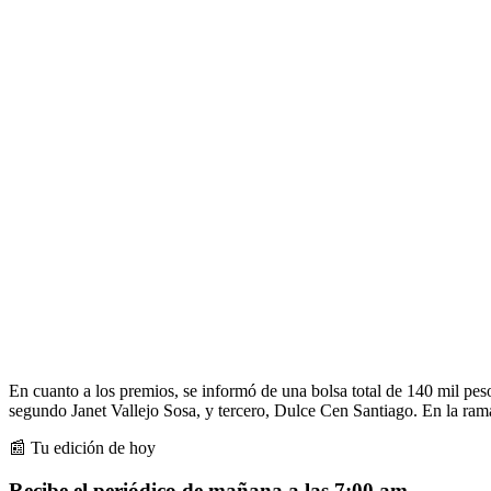
En cuanto a los premios, se informó de una bolsa total de 140 mil p
segundo Janet Vallejo Sosa, y tercero, Dulce Cen Santiago. En la ra
📰 Tu edición de hoy
Recibe el periódico de mañana a las 7:00 am