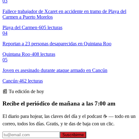
03
Fallece trabajador de Xcaret en accidente en tramo de Playa del
Carmen a Puerto Morelos
Playa del Carmen
·
605
lecturas
04
Reportan a 23 personas desaparecidas en Quintana Roo
Quintana Roo
·
408
lecturas
05
Joven es asesinado durante ataque armado en Cancún
Cancún
·
462
lecturas
📰 Tu edición de hoy
Recibe el periódico de mañana a las 7:00 am
El diario para hojear, las claves del día y el podcast ☕ — todo en un
correo, todos los días. Gratis, y te das de baja con un clic.
Suscribirme