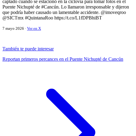
captado cuando se estacionó en la ciclovía para tomar fotos en el
Puente Nichupté de #Cancún. Lo llamaron irresponsable y dijeron
que podría haber causado un lamentable accidente. @imoveqroo
@SICTmx #QuintanaRoo https://t.co/L1fDPBhiBT
7 mayo 2026 ·
Ver en X
También te puede interesar
Reportan primeros percances en el Puente Nichupté de Cancún