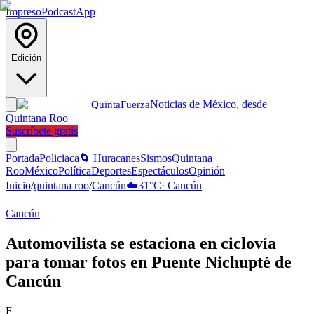
Impreso
Podcast
App
Edición
Noticias de México, desde
Quinta
Fuerza
Quintana Roo
Suscríbete gratis
Portada
Policiaca
🌀 Huracanes
Sismos
Quintana
Roo
México
Política
Deportes
Espectáculos
Opinión
Inicio
/
quintana roo
/
Cancún
☁️
31
°C
·
Cancún
Cancún
Automovilista se estaciona en ciclovía
para tomar fotos en Puente Nichupté de
Cancún
F