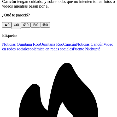
Cancún
tengan cuidado, y sobre todo, que no intenten tomar fotos o
videos mientras pasan por él.
¿Qué te pareció?
🔥
0
👍
0
😲
0
😢
0
😠
0
Etiquetas
Noticias Quintana Roo
Quintana Roo
Cancún
Noticias Cancún
Video
en redes sociales
polémica en redes sociales
Puente Nichupté