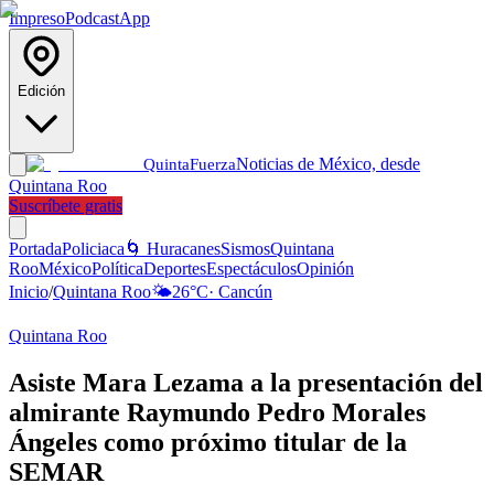
Impreso
Podcast
App
Edición
Noticias de México, desde
Quinta
Fuerza
Quintana Roo
Suscríbete gratis
Portada
Policiaca
🌀 Huracanes
Sismos
Quintana
Roo
México
Política
Deportes
Espectáculos
Opinión
Inicio
/
Quintana Roo
🌤️
26
°C
·
Cancún
Quintana Roo
Asiste Mara Lezama a la presentación del
almirante Raymundo Pedro Morales
Ángeles como próximo titular de la
SEMAR