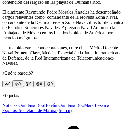
contención del sargazo en las playas de Quintana Roo.
El almirante Raymundo Pedro Morales Ángeles ha desempeñado
cargos relevantes como: comandante de la Novena Zona Naval,
comandante de la Décima Tercera Zona Naval, director del Centro
de Estudios Superiores Navales, Agregado Naval Adjunto a la
Embajada de México en los Estados Unidos de América, por
mencionar algunos.
Ha recibido varias condecoraciones, entre ellas: Mérito Docente
Naval Primera Clase, Medalla Especial de la Junta Interamericana
de Defensa, de la Red Interamericana de Telecomunicaciones
Navales.
¿Qué te pareció?
🔥
0
👍
0
😲
0
😢
0
😠
0
Etiquetas
Noticias Quintana Roo
Boletín Quintana Roo
Mara Lezama
Espinosa
Secretaría de Marina (Semar)