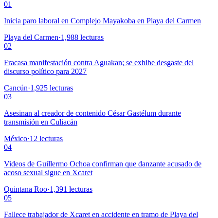
01
Inicia paro laboral en Complejo Mayakoba en Playa del Carmen
Playa del Carmen
·
1,988
lecturas
02
Fracasa manifestación contra Aguakan; se exhibe desgaste del
discurso político para 2027
Cancún
·
1,925
lecturas
03
Asesinan al creador de contenido César Gastélum durante
transmisión en Culiacán
México
·
12
lecturas
04
Videos de Guillermo Ochoa confirman que danzante acusado de
acoso sexual sigue en Xcaret
Quintana Roo
·
1,391
lecturas
05
Fallece trabajador de Xcaret en accidente en tramo de Playa del