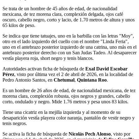
Se trata de un hombre de 45 años de edad, de nacionalidad
mexicana, de tez morena clara, complexión delgada, ojos café
oscuro, cabello negro, corto y lacio, de 1.70 metros de altura y unos
65 kilos de peso.
Se indica que tiene tatuajes, uno en la barbilla con las letras "Moy",
otro en el lado izquierdo del cuello con el nombre "Linda Feria",
uno en el antebrazo posterior izquierdo de una catrina, uno más en el
antebrazo posterior derecho con un San Judas Tadeo. Al desaparecer
vestía playera roja, short negro y tenis blancos.
Autoridades activan ficha de búsqueda de
Exal David Escobar
Pérez
, visto por última vez el 2 de abril de 2026, en la localidad de
Pedro Antonio Santos, en
Chetumal
,
Quintana Roo
.
Es un hombre de 26 años de edad, de nacionalidad mexicana, de tez
morena clara, complexión robusta, ojos negros y grandes, cabello
corto, ondulado y negro. Mide 1.76 metros y pesa unos 83 kilos.
Tiene una cicatriz en la mejilla izquierda y al momento de su
desaparición vestía playera color naranja, pantalón de vestir negro y
tenis negros.
Se activa la ficha de búsqueda de
Nicolás Pech Alonso
, visto por