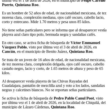
última vez el 1 de abril de 2026, en el municipio de
Felipe Carrillo
Puerto
,
Quintana Roo
.
Es un hombre de 52 años de edad, de nacionalidad mexicana, de tez
morena clara, complexión mediana, ojos café oscuro, cabello lacio,
corto y entrecano. Mide 1.70 metros y pesa unos 85 kilos.
No tiene señas particulares pero se informa que al desaparecer vestía
playera azul claro tipo polo, bermuda negra y sandalias cafés.
En otro caso, se activa ficha de búsqueda de
Víctor Emmanuel
Vázquez Pablo
, visto por última vez el 3 de abril de 2026, en
Cancún
, en el municipio de Benito Juárez,
Quintana Roo
.
Se trata de un joven de 16 años de edad, de nacionalidad mexicana,
de tez morena clara, complexión delgada, ojos café oscuro, cabello
castaño negro, lacio y corto, de 1.65 metros de altura y peso de 65
kilos.
Al desaparecer vestía playera de las Chivas Rayadas del
Guadalajara, pantalón de mezclilla azul y roto a los lados, sandalias
negras y calcetines blancos. No se reportan señas particulares.
Se activa la ficha de búsqueda de
Pedro Pablo Canul Poot
, visto
por última vez el 1 de abril de 2026, en la localidad de Chiquilá, del
municipio de Lázaro Cárdenas,
Quintana Roo
.