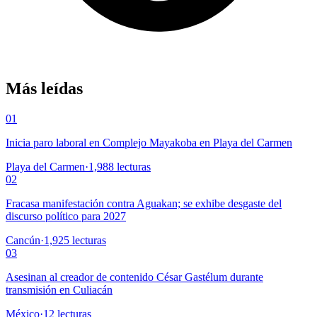
Más leídas
01
Inicia paro laboral en Complejo Mayakoba en Playa del Carmen
Playa del Carmen
·
1,988
lecturas
02
Fracasa manifestación contra Aguakan; se exhibe desgaste del
discurso político para 2027
Cancún
·
1,925
lecturas
03
Asesinan al creador de contenido César Gastélum durante
transmisión en Culiacán
México
·
12
lecturas