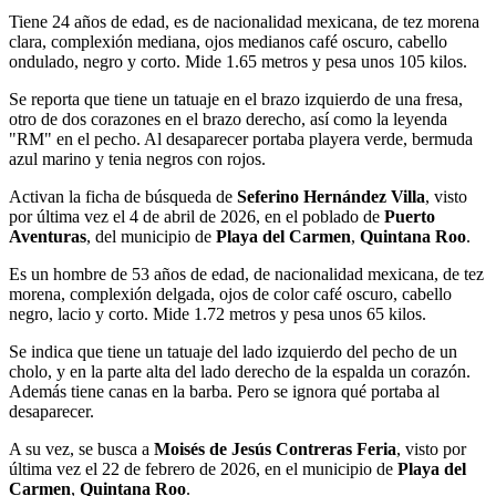
Tiene 24 años de edad, es de nacionalidad mexicana, de tez morena
clara, complexión mediana, ojos medianos café oscuro, cabello
ondulado, negro y corto. Mide 1.65 metros y pesa unos 105 kilos.
Se reporta que tiene un tatuaje en el brazo izquierdo de una fresa,
otro de dos corazones en el brazo derecho, así como la leyenda
"RM" en el pecho. Al desaparecer portaba playera verde, bermuda
azul marino y tenia negros con rojos.
Activan la ficha de búsqueda de
Seferino Hernández Villa
, visto
por última vez el 4 de abril de 2026, en el poblado de
Puerto
Aventuras
, del municipio de
Playa del Carmen
,
Quintana Roo
.
Es un hombre de 53 años de edad, de nacionalidad mexicana, de tez
morena, complexión delgada, ojos de color café oscuro, cabello
negro, lacio y corto. Mide 1.72 metros y pesa unos 65 kilos.
Se indica que tiene un tatuaje del lado izquierdo del pecho de un
cholo, y en la parte alta del lado derecho de la espalda un corazón.
Además tiene canas en la barba. Pero se ignora qué portaba al
desaparecer.
A su vez, se busca a
Moisés de Jesús Contreras Feria
, visto por
última vez el 22 de febrero de 2026, en el municipio de
Playa del
Carmen
,
Quintana Roo
.