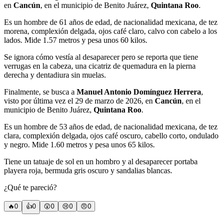
en
Cancún
, en el municipio de Benito Juárez,
Quintana Roo
.
Es un hombre de 61 años de edad, de nacionalidad mexicana, de tez
morena, complexión delgada, ojos café claro, calvo con cabelo a los
lados. Mide 1.57 metros y pesa unos 60 kilos.
Se ignora cómo vestía al desaparecer pero se reporta que tiene
verrugas en la cabeza, una cicatriz de quemadura en la pierna
derecha y dentadiura sin muelas.
Finalmente, se busca a
Manuel Antonio Domínguez Herrera
,
visto por última vez el 29 de marzo de 2026, en
Cancún
, en el
municipio de Benito Juárez,
Quintana Roo
.
Es un hombre de 53 años de edad, de nacionalidad mexicana, de tez
clara, complexión delgada, ojos café oscuro, cabello corto, ondulado
y negro. Mide 1.60 metros y pesa unos 65 kilos.
Tiene un tatuaje de sol en un hombro y al desaparecer portaba
playera roja, bermuda gris oscuro y sandalias blancas.
¿Qué te pareció?
🔥
0
👍
0
😲
0
😢
0
😠
0