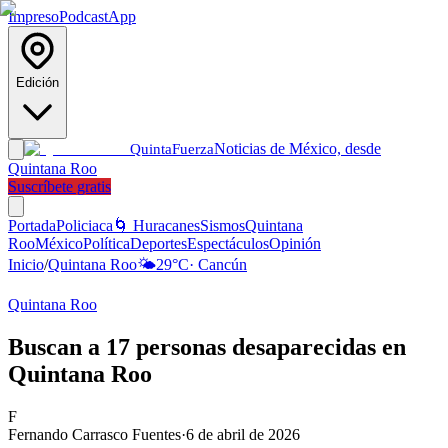
Impreso
Podcast
App
Edición
Noticias de México, desde
Quinta
Fuerza
Quintana Roo
Suscríbete gratis
Portada
Policiaca
🌀 Huracanes
Sismos
Quintana
Roo
México
Política
Deportes
Espectáculos
Opinión
Inicio
/
Quintana Roo
🌤️
29
°C
·
Cancún
Quintana Roo
Buscan a 17 personas desaparecidas en
Quintana Roo
F
Fernando Carrasco Fuentes
·
6 de abril de 2026