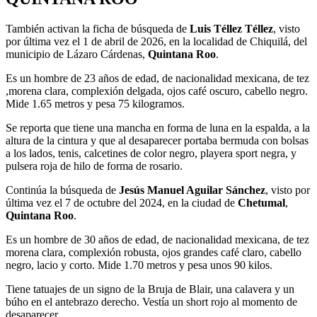
También activan la ficha de búsqueda de
Luis Téllez Téllez
, visto
por última vez el 1 de abril de 2026, en la localidad de Chiquilá, del
municipio de Lázaro Cárdenas,
Quintana Roo
.
Es un hombre de 23 años de edad, de nacionalidad mexicana, de tez
,morena clara, complexión delgada, ojos café oscuro, cabello negro.
Mide 1.65 metros y pesa 75 kilogramos.
Se reporta que tiene una mancha en forma de luna en la espalda, a la
altura de la cintura y que al desaparecer portaba bermuda con bolsas
a los lados, tenis, calcetines de color negro, playera sport negra, y
pulsera roja de hilo de forma de rosario.
Continúa la búsqueda de
Jesús Manuel Aguilar Sánchez
, visto por
última vez el 7 de octubre del 2024, en la ciudad de
Chetumal
,
Quintana Roo
.
Es un hombre de 30 años de edad, de nacionalidad mexicana, de tez
morena clara, complexión robusta, ojos grandes café claro, cabello
negro, lacio y corto. Mide 1.70 metros y pesa unos 90 kilos.
Tiene tatuajes de un signo de la Bruja de Blair, una calavera y un
búho en el antebrazo derecho. Vestía un short rojo al momento de
desaparecer.