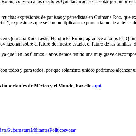
Rubio, convoca a los electores Quintanarroenses a votar por un proyect
 muchas expresiones de panistas y perredistas en Quintana Roo, que ex
ción”, expresiones que se han multiplicado exponencialmente ante las d
s en Quintana Roo, Leslie Hendricks Rubio, agradece a todos los Quint
razonan sobre el futuro de nuestro estado, el futuro de las familias, d
a que “en los últimos 4 años hemos tenido una muy grave descomposició
é con todos y para todos; por que solamente unidos podremos alcanzar u
s importantes de México y el Mundo, haz clic
aquí
data
Gubernatura
Militantes
Políticos
votar