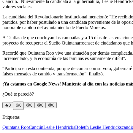
Cancún.- Nuevamente la candidata a la gubernatura, Leslie Hendricks 
valores sociales.
La candidata del Revolucionario Institucional mencionó: “He recibido
partidos, por haber postulado a una candidata proveniente de la oposi
honorable cabildo del ayuntamiento de Puerto Morelos.
A 12 días de que concluyan las campañas y a 15 días de las votacione
proyecto de recuperar el Sueño Quintanarroense; de ciudadanos que hoy 
Recordó que Quintana Roo vive una situación por demás complicada, y
incrementado, y la economía de las familias es sumamente difícil”.
“Participo en esta contienda, porque de contar con su voto, gobernar
falsos mensajes de cambio y transformación”, finalizó.
¡Ya estamos en Google News! Mantente al día con las noticias má
¿Qué te pareció?
🔥
0
👍
0
😲
0
😢
0
😠
0
Etiquetas
Quintana Roo
Cancún
Leslie Hendricks
Boletín Leslie Hendricks
candi