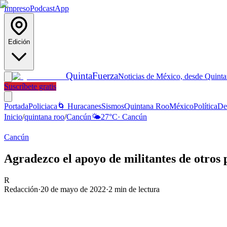
Impreso
Podcast
App
Edición
Quinta
Fuerza
Noticias de México, desde Quint
Suscríbete gratis
Portada
Policiaca
🌀 Huracanes
Sismos
Quintana Roo
México
Política
De
Inicio
/
quintana roo
/
Cancún
🌤️
27
°C
·
Cancún
Cancún
Agradezco el apoyo de militantes de otros p
R
Redacción
·
20 de mayo de 2022
·
2
min de lectura