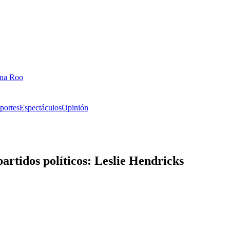
ana Roo
portes
Espectáculos
Opinión
artidos políticos: Leslie Hendricks