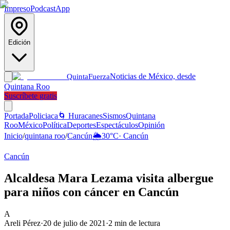
Impreso
Podcast
App
Edición
Noticias de México, desde
Quinta
Fuerza
Quintana Roo
Suscríbete gratis
Portada
Policiaca
🌀 Huracanes
Sismos
Quintana
Roo
México
Política
Deportes
Espectáculos
Opinión
Inicio
/
quintana roo
/
Cancún
🌦️
30
°C
·
Cancún
Cancún
Alcaldesa Mara Lezama visita albergue
para niños con cáncer en Cancún
A
Areli Pérez
·
20 de julio de 2021
·
2
min de lectura