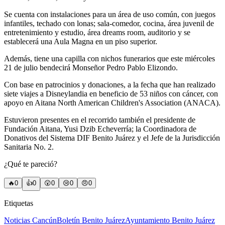
Se cuenta con instalaciones para un área de uso común, con juegos
infantiles, techado con lonas; sala-comedor, cocina, área juvenil de
entretenimiento y estudio, área dreams room, auditorio y se
establecerá una Aula Magna en un piso superior.
Además, tiene una capilla con nichos funerarios que este miércoles
21 de julio bendecirá Monseñor Pedro Pablo Elizondo.
Con base en patrocinios y donaciones, a la fecha que han realizado
siete viajes a Disneylandia en beneficio de 53 niños con cáncer, con
apoyo en Aitana North American Children's Association (ANACA).
Estuvieron presentes en el recorrido también el presidente de
Fundación Aitana, Yusi Dzib Echeverría; la Coordinadora de
Donativos del Sistema DIF Benito Juárez y el Jefe de la Jurisdicción
Sanitaria No. 2.
¿Qué te pareció?
🔥
0
👍
0
😲
0
😢
0
😠
0
Etiquetas
Noticias Cancún
Boletín Benito Juárez
Ayuntamiento Benito Juárez