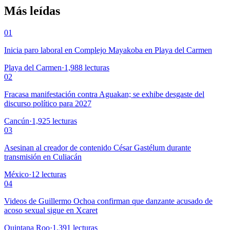
Más leídas
01
Inicia paro laboral en Complejo Mayakoba en Playa del Carmen
Playa del Carmen
·
1,988
lecturas
02
Fracasa manifestación contra Aguakan; se exhibe desgaste del
discurso político para 2027
Cancún
·
1,925
lecturas
03
Asesinan al creador de contenido César Gastélum durante
transmisión en Culiacán
México
·
12
lecturas
04
Videos de Guillermo Ochoa confirman que danzante acusado de
acoso sexual sigue en Xcaret
Quintana Roo
·
1,391
lecturas