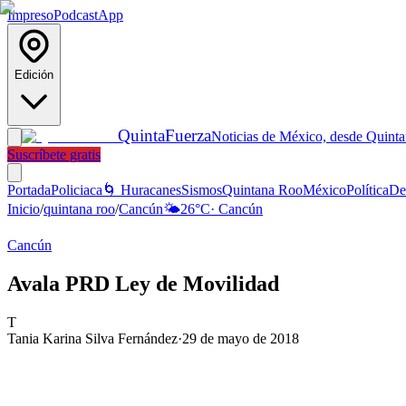
Impreso
Podcast
App
Edición
Quinta
Fuerza
Noticias de México, desde Quint
Suscríbete gratis
Portada
Policiaca
🌀 Huracanes
Sismos
Quintana Roo
México
Política
De
Inicio
/
quintana roo
/
Cancún
🌤️
26
°C
·
Cancún
Cancún
Avala PRD Ley de Movilidad
T
Tania Karina Silva Fernández
·
29 de mayo de 2018