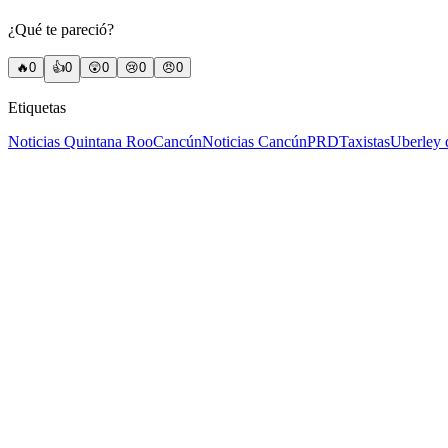
¿Qué te pareció?
🔥
0
👍
0
😲
0
😢
0
😠
0
Etiquetas
Noticias Quintana Roo
Cancún
Noticias Cancún
PRD
Taxistas
Uber
ley