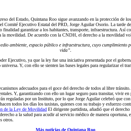
eso del Estado, Quintana Roo sigue avanzando en la protección de los
el Comité Ejecutivo Estatal del PRD, Jorge Aguilar Osorio. La tarde de
inalidad garantizar a los habitantes, transporte, infraestructura. Así c
a la movilidad. De acuerdo con la CNDH, el derecho a la movilidad volu
edio ambiente, espacio público e infraestructura, cuyo cumplimiento pe
vida”.
oder Ejecutivo, ya que la ley fue una iniciativa presentada por el gober
versa. Y, con ello se sienten las bases legales para regularizar el tran
mecanismos adecuados para el goce del derecho de todos al libre tránsito.
entales. Y, garantizando con ello un lugar seguro para transitar, vivir 
rán reguladas por un Instituto, por lo que Jorge Aguilar celebró que con
 hacen todos los días los taxistas, quienes con su trabajo y esfuerzo con
ión de la Ley de Movilidad
El dirigente partidista, añadió que el derecho 
derecho a la salud para acudir al servicio médico de manera oportuna, e
s otros.
Más noticias de Quintana Roo