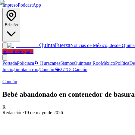
Impreso
Podcast
App
Edición
Quinta
Fuerza
Noticias de México, desde Quint
Suscríbete gratis
Portada
Policiaca
🌀 Huracanes
Sismos
Quintana Roo
México
Política
De
Inicio
/
quintana roo
/
Cancún
🌤️
27
°C
·
Cancún
Cancún
Bebé abandonado en contenedor de basura
R
Redacción
·
19 de mayo de 2026