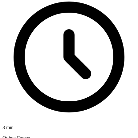
3
min
Quinta Fuerza