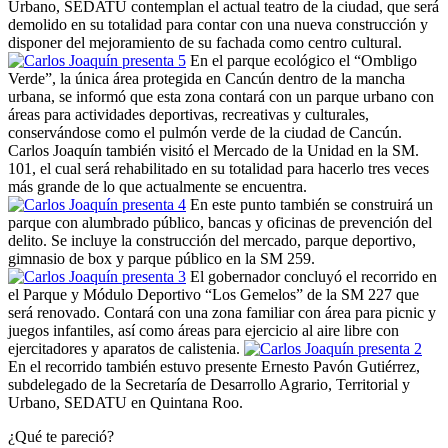
Urbano, SEDATU contemplan el actual teatro de la ciudad, que será
demolido en su totalidad para contar con una nueva construcción y
disponer del mejoramiento de su fachada como centro cultural.
En el parque ecológico el “Ombligo
Verde”, la única área protegida en Cancún dentro de la mancha
urbana, se informó que esta zona contará con un parque urbano con
áreas para actividades deportivas, recreativas y culturales,
conservándose como el pulmón verde de la ciudad de Cancún.
Carlos Joaquín también visitó el Mercado de la Unidad en la SM.
101, el cual será rehabilitado en su totalidad para hacerlo tres veces
más grande de lo que actualmente se encuentra.
En este punto también se construirá un
parque con alumbrado público, bancas y oficinas de prevención del
delito. Se incluye la construcción del mercado, parque deportivo,
gimnasio de box y parque público en la SM 259.
El gobernador concluyó el recorrido en
el Parque y Módulo Deportivo “Los Gemelos” de la SM 227 que
será renovado. Contará con una zona familiar con área para picnic y
juegos infantiles, así como áreas para ejercicio al aire libre con
ejercitadores y aparatos de calistenia.
En el recorrido también estuvo presente Ernesto Pavón Gutiérrez,
subdelegado de la Secretaría de Desarrollo Agrario, Territorial y
Urbano, SEDATU en Quintana Roo.
¿Qué te pareció?