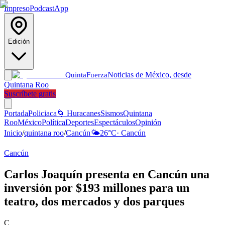
Impreso
Podcast
App
Edición
Noticias de México, desde
Quinta
Fuerza
Quintana Roo
Suscríbete gratis
Portada
Policiaca
🌀 Huracanes
Sismos
Quintana
Roo
México
Política
Deportes
Espectáculos
Opinión
Inicio
/
quintana roo
/
Cancún
🌤️
26
°C
·
Cancún
Cancún
Carlos Joaquín presenta en Cancún una
inversión por $193 millones para un
teatro, dos mercados y dos parques
C