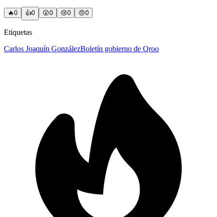
🔥
0
👍
0
😲
0
😢
0
😠
0
Etiquetas
Carlos Joaquín González
Boletín gobierno de Qroo