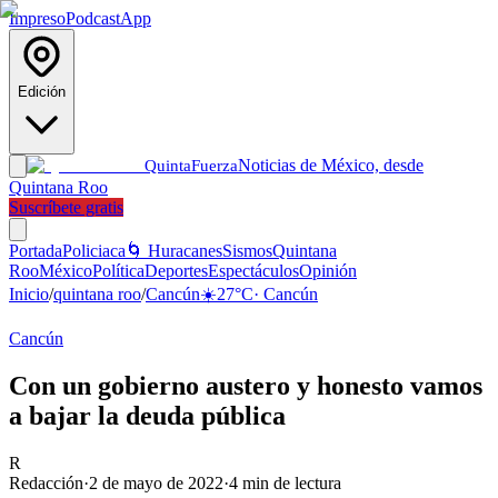
Impreso
Podcast
App
Edición
Noticias de México, desde
Quinta
Fuerza
Quintana Roo
Suscríbete gratis
Portada
Policiaca
🌀 Huracanes
Sismos
Quintana
Roo
México
Política
Deportes
Espectáculos
Opinión
Inicio
/
quintana roo
/
Cancún
☀️
27
°C
·
Cancún
Cancún
Con un gobierno austero y honesto vamos
a bajar la deuda pública
R
Redacción
·
2 de mayo de 2022
·
4
min de lectura