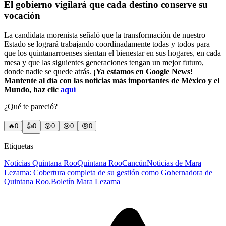
El gobierno vigilará que cada destino conserve su
vocación
La candidata morenista señaló que la transformación de nuestro
Estado se logrará trabajando coordinadamente todas y todos para
que los quintanarroenses sientan el bienestar en sus hogares, en cada
mesa y que las siguientes generaciones tengan un mejor futuro,
donde nadie se quede atrás.
¡Ya estamos en Google News!
Mantente al día con las noticias más importantes de México y el
Mundo, haz clic
aquí
¿Qué te pareció?
🔥
0
👍
0
😲
0
😢
0
😠
0
Etiquetas
Noticias Quintana Roo
Quintana Roo
Cancún
Noticias de Mara
Lezama: Cobertura completa de su gestión como Gobernadora de
Quintana Roo.
Boletín Mara Lezama