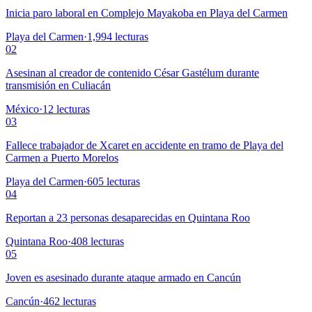
Inicia paro laboral en Complejo Mayakoba en Playa del Carmen
Playa del Carmen
·
1,994
lecturas
02
Asesinan al creador de contenido César Gastélum durante
transmisión en Culiacán
México
·
12
lecturas
03
Fallece trabajador de Xcaret en accidente en tramo de Playa del
Carmen a Puerto Morelos
Playa del Carmen
·
605
lecturas
04
Reportan a 23 personas desaparecidas en Quintana Roo
Quintana Roo
·
408
lecturas
05
Joven es asesinado durante ataque armado en Cancún
Cancún
·
462
lecturas