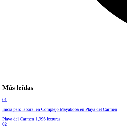
Más leídas
01
Inicia paro laboral en Complejo Mayakoba en Playa del Carmen
Playa del Carmen
·
1,996
lecturas
02