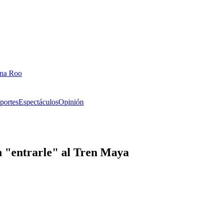
ana Roo
portes
Espectáculos
Opinión
n "entrarle" al Tren Maya