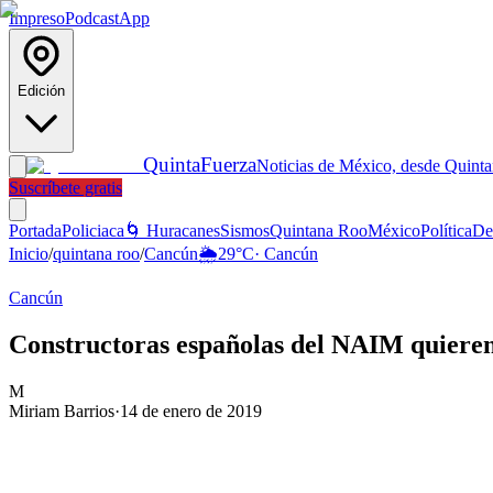
Impreso
Podcast
App
Edición
Quinta
Fuerza
Noticias de México, desde Quint
Suscríbete gratis
Portada
Policiaca
🌀 Huracanes
Sismos
Quintana Roo
México
Política
De
Inicio
/
quintana roo
/
Cancún
🌦️
29
°C
·
Cancún
Cancún
Constructoras españolas del NAIM quiere
M
Miriam Barrios
·
14 de enero de 2019