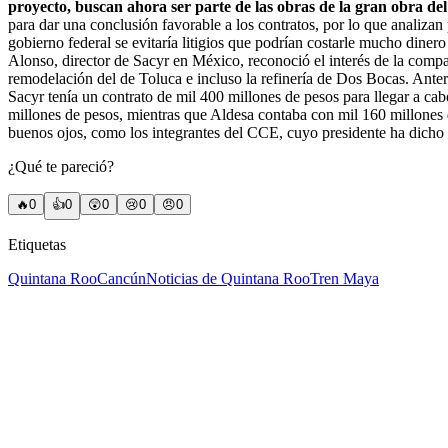
proyecto, buscan ahora ser parte de las obras de la gran obra de
para dar una conclusión favorable a los contratos, por lo que analizan
gobierno federal se evitaría litigios que podrían costarle mucho diner
Alonso, director de Sacyr en México, reconoció el interés de la compa
remodelación del de Toluca e incluso la refinería de Dos Bocas. Ante
Sacyr tenía un contrato de mil 400 millones de pesos para llegar a ca
millones de pesos, mientras que Aldesa contaba con mil 160 millones d
buenos ojos, como los integrantes del CCE, cuyo presidente ha dicho q
¿Qué te pareció?
🔥
0
👍
0
😲
0
😢
0
😠
0
Etiquetas
Quintana Roo
Cancún
Noticias de Quintana Roo
Tren Maya