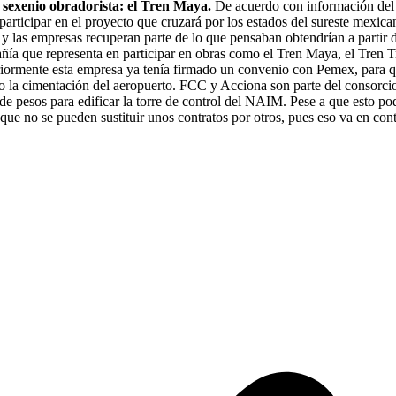
l sexenio obradorista: el Tren Maya.
De acuerdo con información del p
 participar en el proyecto que cruzará por los estados del sureste mexic
o y las empresas recuperan parte de lo que pensaban obtendrían a partir 
ñía que representa en participar en obras como el Tren Maya, el Tren Tr
riormente esta empresa ya tenía firmado un convenio con Pemex, para q
bo la cimentación del aeropuerto. FCC y Acciona son parte del consorci
e pesos para edificar la torre de control del NAIM. Pese a que esto po
ue no se pueden sustituir unos contratos por otros, pues eso va en con